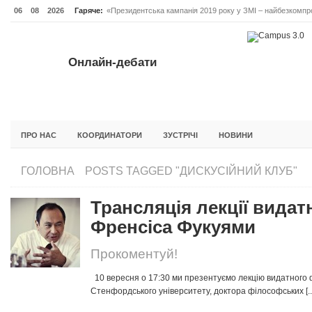
06
08
2026
Гаряче:
«Президентська кампанія 2019 року у ЗМІ – найбезкомпро
Онлайн-дебати #Відповідальне лідерство. Випуск 3
ОНЛАЙН-ДЕБАТИ #ВІДПОВІДАЛЬНЕ ЛІДЕРСТВО. ВИПУС
Онлайн-дебати
ГОЛОВНА
НОВИНИ
ФОРУМИ
ІНІЦІАТИВА F5
БЛОГИ
ПРО НАС
КООРДИНАТОРИ
ЗУСТРІЧІ
НОВИНИ
ГОЛОВНА
POSTS TAGGED "ДИСКУСІЙНИЙ КЛУБ"
Трансляція лекції вида
Френсіса Фукуями
Прокоментуй!
10 вересня о 17:30 ми презентуємо лекцію видатного 
Стенфордського університету, доктора філософських [..