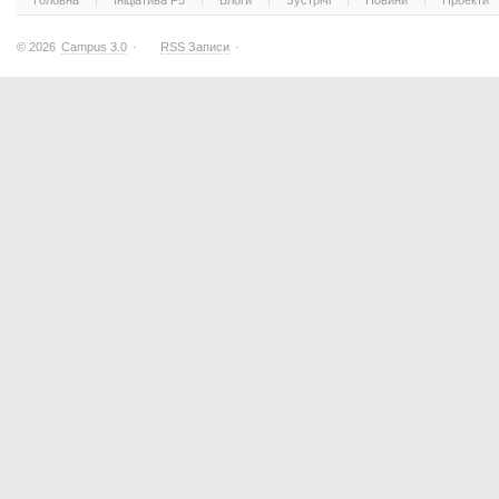
Головна
Ініціатива F5
Блоги
Зустрічі
Новини
Проекти
© 2026
Campus 3.0
·
RSS Записи
·