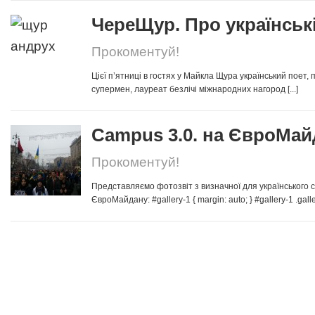
ЧереЩур. Про українські
Прокоментуй!
Цієї п’ятниці в гостях у Майкла Щура український поет, п
супермен, лауреат безлічі міжнародних нагород [...]
Campus 3.0. на ЄвроМай
Прокоментуй!
Представляємо фотозвіт з визначної для українського су
ЄвроМайдану: #gallery-1 { margin: auto; } #gallery-1 .gallery