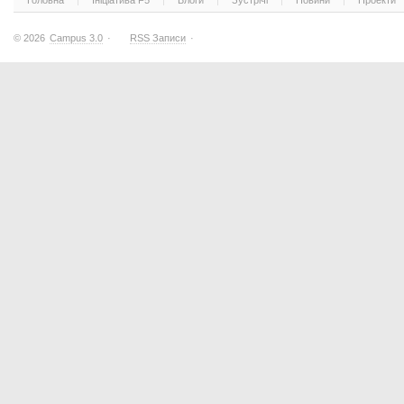
Головна
Ініціатива F5
Блоги
Зустрічі
Новини
Проекти
© 2026
Campus 3.0
·
RSS Записи
·