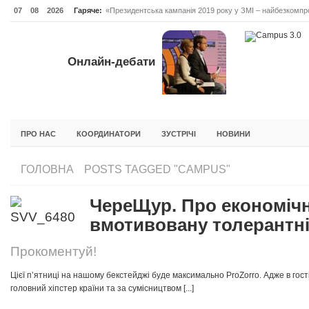
07
08
2026
Гаряче:
«Президентська кампанія 2019 року у ЗМІ – найбезкомпро
Онлайн-дебати #Відповідальне лідерство. Випуск 3
ОНЛАЙН-ДЕБАТИ #ВІДПОВІДАЛЬНЕ ЛІДЕРСТВО. ВИПУС
Онлайн-дебати
ГОЛОВНА
НОВИНИ
ФОРУМИ
ІНІЦІАТИВА F5
БЛОГИ
ПРО НАС
КООРДИНАТОРИ
ЗУСТРІЧІ
НОВИНИ
ГОЛОВНА
POSTS TAGGED "CAMPUS"
ЧереЩур. Про економічн
вмотивовану толерантн
Прокоментуй!
Цієї п’ятниці на нашому бекстейджі буде максимально ProZorro. Адже в гос
головний хіпстер країни та за сумісництвом [...]