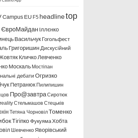
o Casino App
top
headline
V
Campus
EU
F5
s
ЄвроМайдан
Іллєнко
инець
Васильчук
Гогольфест
аль
Григоришин
Дискусійний
Жовтяк
Кличко
Левченко
нко
Москаль
Мостіпан
Огризко
нальні дебати
йчук
Петранюк
Пилипишин
Про@завтра
пцов
Сиротюк
eality
Стельмашов
Стецьків
охін
Томенко
Тетяна Чорновіл
ибок
Тігіпко
Хобта
Фукуяма
овіл
Яворівський
Шевченко