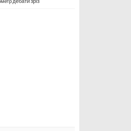
дебати
зріз
ометр