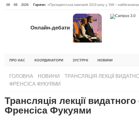
08
08
2026
Гаряче:
«Президентська кампанія 2019 року у ЗМІ – найбезкомпро
Онлайн-дебати #Відповідальне лідерство. Випуск 3
ОНЛАЙН-ДЕБАТИ #ВІДПОВІДАЛЬНЕ ЛІДЕРСТВО. ВИПУС
Онлайн-дебати
ГОЛОВНА
НОВИНИ
ФОРУМИ
ІНІЦІАТИВА F5
БЛОГИ
ПРО НАС
КООРДИНАТОРИ
ЗУСТРІЧІ
НОВИНИ
ГОЛОВНА
НОВИНИ
ТРАНСЛЯЦІЯ ЛЕКЦІЇ ВИДАТН
ФРЕНСІСА ФУКУЯМИ
Трансляція лекції видатног
Френсіса Фукуями