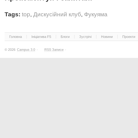
Tags:
top
,
Дискусійний клуб
,
Фукуяма
Головна
Ініціатива F5
Блоги
Зустрічі
Новини
Проекти
© 2026
Campus 3.0
·
RSS Записи
·