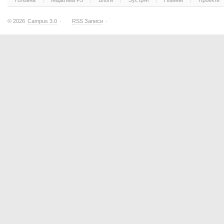
Головна
Ініціатива F5
Блоги
Зустрічі
Новини
Проекти
© 2026
Campus 3.0
·
RSS Записи
·