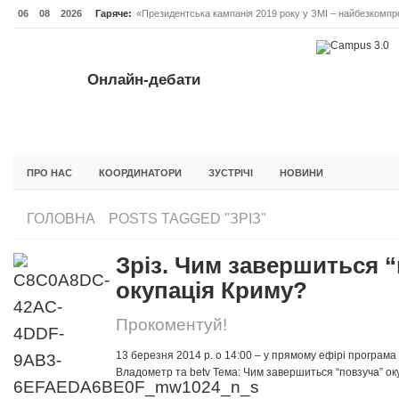
06
08
2026
Гаряче:
«Президентська кампанія 2019 року у ЗМІ – найбезкомпро
Онлайн-дебати #Відповідальне лідерство. Випуск 3
ОНЛАЙН-ДЕБАТИ #ВІДПОВІДАЛЬНЕ ЛІДЕРСТВО. ВИПУС
Онлайн-дебати
ГОЛОВНА
НОВИНИ
ФОРУМИ
ІНІЦІАТИВА F5
БЛОГИ
ПРО НАС
КООРДИНАТОРИ
ЗУСТРІЧІ
НОВИНИ
ГОЛОВНА
POSTS TAGGED "ЗРІЗ"
Зріз. Чим завершиться 
окупація Криму?
Прокоментуй!
13 березня 2014 р. о 14:00 – у прямому ефірі програма 
Владометр та betv Тема: Чим завершиться “повзуча” окупа