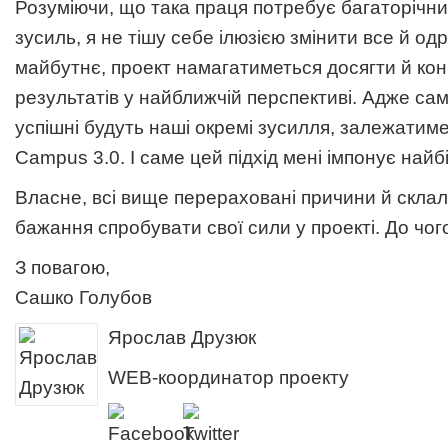
Розуміючи, що така праця потребує багаторічни
зусиль, я не тішу себе ілюзією змінити все й о
майбутнє, проект намагатиметься досягти й конк
результатів у найближчій перспективі. Адже саме
успішні будуть наші окремі зусилля, залежатиме 
Campus 3.0. І саме цей підхід мені імпонує найб
Власне, всі вище перераховані причини й скла
бажання спробувати свої сили у проекті. До чог
З повагою,
Сашко Голубов
Ярослав Друзюк
WEB-координатор проекту