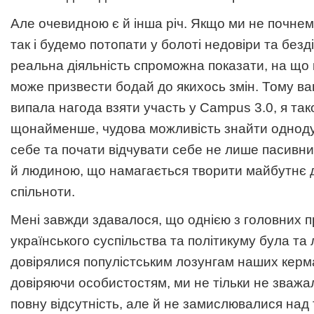
Але очевидною є й інша річ. Якщо ми не почне
так і будемо потопати у болоті недовіри та безд
реальна діяльність спроможна показати, на що к
може призвести бодай до якихось змін. Тому ваг
випала нагода взяти участь у Campus 3.0, я так
щонайменше, чудова можливість знайти одноду
себе та почати відчувати себе не лише пасивни
й людиною, що намагається творити майбутнє д
спільноти.
Мені завжди здавалося, що однією з головних п
українського суспільства та політикуму була та л
довірялися популістським лозунгам наших керма
довіряючи особистостям, ми не тільки не зважали
повну відсутність, але й не замислювалися над 