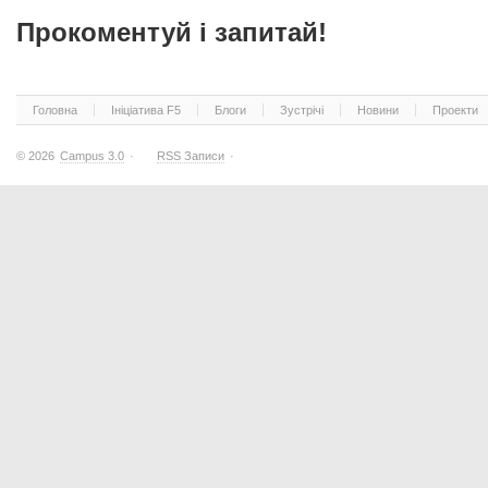
Прокоментуй і запитай!
Головна
Ініціатива F5
Блоги
Зустрічі
Новини
Проекти
© 2026
Campus 3.0
·
RSS Записи
·