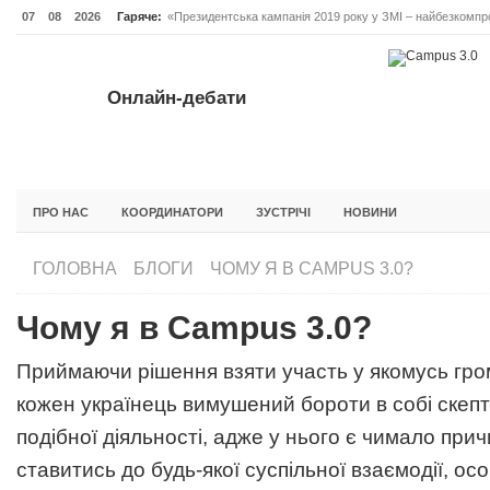
07
08
2026
Гаряче:
«Президентська кампанія 2019 року у ЗМІ – найбезкомпро
Онлайн-дебати #Відповідальне лідерство. Випуск 3
ОНЛАЙН-ДЕБАТИ #ВІДПОВІДАЛЬНЕ ЛІДЕРСТВО. ВИПУС
Онлайн-дебати
ГОЛОВНА
НОВИНИ
ФОРУМИ
ІНІЦІАТИВА F5
БЛОГИ
ПРО НАС
КООРДИНАТОРИ
ЗУСТРІЧІ
НОВИНИ
ГОЛОВНА
БЛОГИ
ЧОМУ Я В CAMPUS 3.0?
Чому я в Campus 3.0?
Приймаючи рішення взяти участь у якомусь гро
кожен українець вимушений бороти в собі скеп
подібної діяльності, адже у нього є чимало прич
ставитись до будь-якої суспільної взаємодії, о