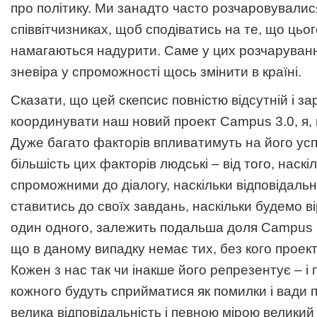
про політику. Ми занадто часто розчаровувалися
співвітчизниках, щоб сподіватись на те, що цьог
намагаються надурити. Саме у цих розчаруван
зневіра у спроможності щось змінити в країні.
Сказати, що цей скепсис повністю відсутній і за
координувати наш новий проект Campus 3.0, я, 
Дуже багато факторів впливатимуть на його усп
більшість цих факторів людські – від того, наск
спроможними до діалогу, наскільки відповідаль
ставитись до своїх завдань, наскільки будемо ві
один одного, залежить подальша доля Campus 3
що в даному випадку немає тих, без кого проект
Кожен з нас так чи інакше його репрезентує – і
кожного будуть сприйматися як помилки і вади 
велика відповідальність і певною мірою великий