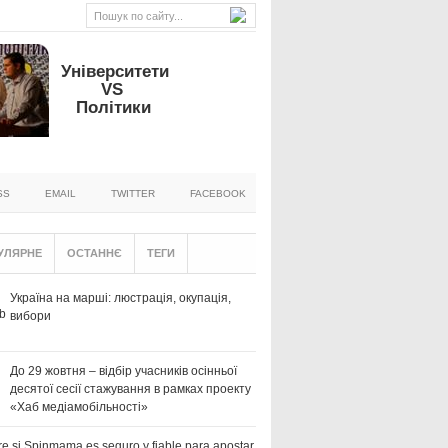
Університети
VS
Політики
SS
EMAIL
TWITTER
FACEBOOK
УЛЯРНЕ
ОСТАННЄ
ТЕГИ
Україна на марші: люстрація, окупація,
вибори
До 29 жовтня – відбір учасників осінньої
десятої сесії стажування в рамках проекту
«Хаб медіамобільності»
e si Spinmama es seguro y fiable para apostar