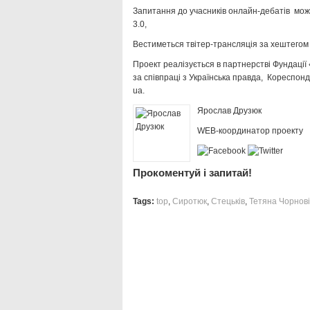
Запитання до учасників онлайн-дебатів можн
3.0
,
Вестиметься твітер-трансляція за хештегом
Проект реалізується в партнерстві Фундації 
за співпраці з
Українська правда, Кореспонд
ua
.
Ярослав Друзюк
WEB-координатор проекту
Прокоментуй і запитай!
Tags:
top
,
Сиротюк
,
Стецьків
,
Тетяна Чорнов