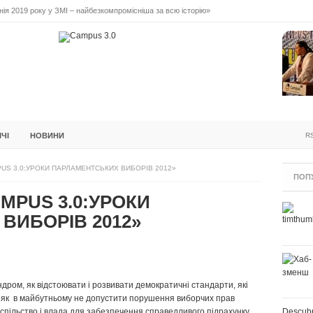
ія 2019 року у ЗМІ – найбезкомпромісніша за всю історію»
ідальне лідерство. Випуск 3
ПОВІДАЛЬНЕ ЛІДЕРСТВО. ВИПУСК 2
ІНІЦІАТИВА F5
БЛОГИ
ЗУСТРІЧІ
ІЧІ
НОВИНИ
R
US 3.0:УРОКИ ПАРЛАМЕНТСЬКИХ ВИБОРІВ 2012»
ПОП
AMPUS 3.0:УРОКИ
ВИБОРІВ 2012»
ром, як відстоювати і розвивати демократичні стандарти, які
, як в майбутньому не допустити порушення виборчих прав
спільство і влада для забезпечення справедливого підрахунку
Descubr