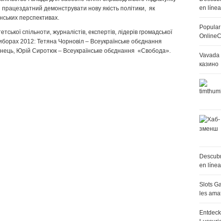
en líne
и працездатний демонструвати нову якість політики, як
нських перспективах.
Popular
тської спільноти, журналістів, експертів, лідерів громадської
OnlineC
виборах 2012:
Тетяна Чорновіл – Всеукраїнське обєднання
анець, Юрій Сиротюк – Всеукраїнське обєднання «Свобода».
Vavada 
казино
Descubr
en líne
Slots Ga
les ama
Entdeck