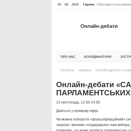
09
08
2026
Гаряче:
«Президентська кампан
Онлайн-дебати #Відпов
ОНЛАЙН-ДЕБАТИ #ВІД
Онлайн-дебати
ГОЛОВНА
НОВИНИ
ФОРУМИ
ПРО НАС
КООРДИНАТОРИ
ЗУСТР
ГОЛОВНА
НОВИНИ
ОНЛАЙН-ДЕБАТИ «CAMP
Онлайн-дебати «C
ПАРЛАМЕНТСЬКИХ 
13 листопада, 12.00-14.00
Дивіться у прямому ефірі
Чи можна побороти «фальсифікаційний» синд
загрози і виклики «подарували» нам вибори
громадян, що може зробити громадянське су