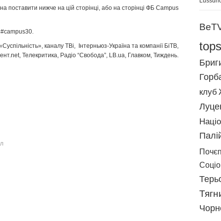
Lussuri
а поставити нижче на цій сторінці, або на сторінці ФБ
Campus
BeT
 #campus30.
top
«Суспільність», каналу ТВі, Інтерньюз-Україна та компанії БіТВ,
ент.
net, Телекритика, Радіо “Свобода”, LB.ua, Главком, Тиждень.
Бриг
Горб
клуб
Луце
Націо
Палі
іл
Почє
Соціоr
Терь
Тягн
Чорн