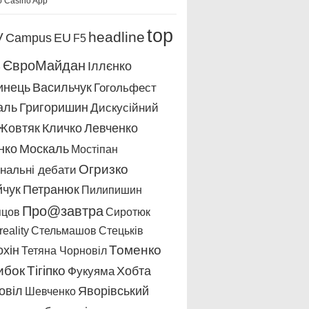
o Casino App
top
headline
V
Campus
EU
F5
s
ЄвроМайдан
Іллєнко
инець
Васильчук
Гогольфест
аль
Григоришин
Дискусійний
Жовтяк
Кличко
Левченко
нко
Москаль
Мостіпан
Огризко
нальні дебати
йчук
Петранюк
Пилипишин
Про@завтра
пцов
Сиротюк
eality
Стельмашов
Стецьків
охін
Томенко
Тетяна Чорновіл
ибок
Тігіпко
Хобта
Фукуяма
овіл
Яворівський
Шевченко