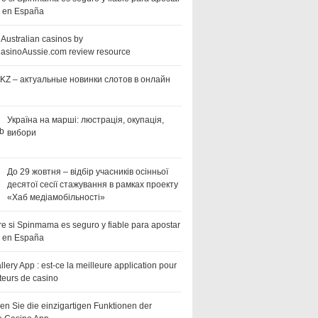
a en España
 Australian casinos by
asinoAussie.com review resource
KZ – актуальные новинки слотов в онлайн
Україна на марші: люстрація, окупація,
вибори
До 29 жовтня – відбір учасників осінньої
десятої сесії стажування в рамках проекту
«Хаб медіамобільності»
e si Spinmama es seguro y fiable para apostar
a en España
llery App : est-ce la meilleure application pour
teurs de casino
en Sie die einzigartigen Funktionen der