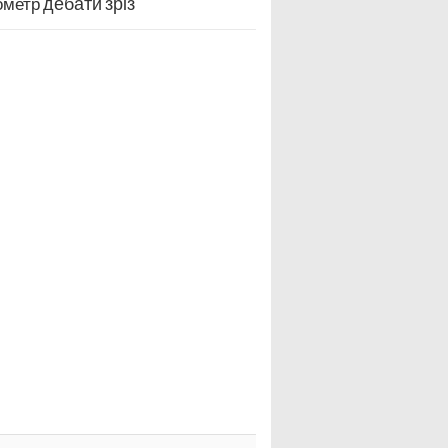
дебати
зріз
ометр