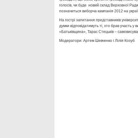
голосів, чи буде новий склад Верховної Рад
позначиться виборча кампанія 2012 на украї
На гострі запитання представників університе
думки відповідатимуть ті, хто брав участь у 
«Батьківщина», Тарас Стецьків – самовисув
Модератори: Артем Шевченко і Лілія Козуб