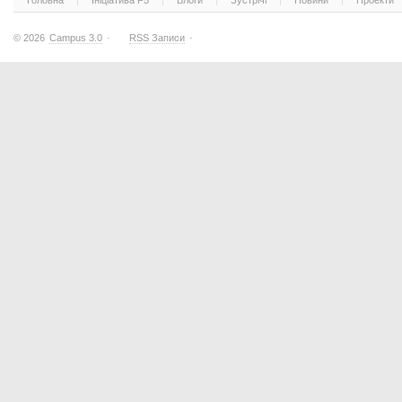
Головна
Ініціатива F5
Блоги
Зустрічі
Новини
Проекти
© 2026
Campus 3.0
·
RSS Записи
·