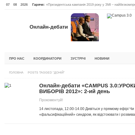
07
08
2026
Гаряче:
«Президентська кампанія 2019 року у ЗМІ – найбезкомпро
Онлайн-дебати #Відповідальне лідерство. Випуск 3
ОНЛАЙН-ДЕБАТИ #ВІДПОВІДАЛЬНЕ ЛІДЕРСТВО. ВИПУС
Онлайн-дебати
ГОЛОВНА
НОВИНИ
ФОРУМИ
ІНІЦІАТИВА F5
БЛОГИ
ПРО НАС
КООРДИНАТОРИ
ЗУСТРІЧІ
НОВИНИ
ГОЛОВНА
POSTS TAGGED "ДОНІЙ"
Онлайн-дебати «CAMPUS 3.0:УР
ВИБОРІВ 2012»: 2-ий день
Прокоментуй!
14 листопада, 12.00-14.00 Дивіться у прямому ефірі Ч
«фальсифікаційний» синдром, як відстоювати і розвивати