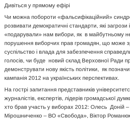
Дивіться у прямому ефірі
Чи можна побороти «фальсифікаційний» синдром
розвивати демократичні стандарти, які загрози 
«подарували» нам вибори, як в майбутньому н
порушення виборчих прав громадян, що може з
суспільство і влада для забезпечення справедл
голосів, чи буде новий склад Верховної Ради 
демонструвати нову якість політики, як познач
кампанія 2012 на українських перспективах.
На гострі запитання представників університетс
журналістів, експертів, лідерів громадської думк
хто брав участь у виборах 2012: Олесь Доній –
Мірошниченко – ВО «Свобода», Віктор Романюк