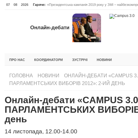
07
08
2026
Гаряче:
«Президентська кампанія 2019 року у ЗМІ – найбезкомпро
Онлайн-дебати #Відповідальне лідерство. Випуск 3
ОНЛАЙН-ДЕБАТИ #ВІДПОВІДАЛЬНЕ ЛІДЕРСТВО. ВИПУС
Онлайн-дебати
ГОЛОВНА
НОВИНИ
ФОРУМИ
ІНІЦІАТИВА F5
БЛОГИ
ПРО НАС
КООРДИНАТОРИ
ЗУСТРІЧІ
НОВИНИ
ГОЛОВНА
НОВИНИ
ОНЛАЙН-ДЕБАТИ «CAMPUS 3.
ПАРЛАМЕНТСЬКИХ ВИБОРІВ 2012»: 2-ИЙ ДЕНЬ
Онлайн-дебати «CAMPUS 3.
ПАРЛАМЕНТСЬКИХ ВИБОРІВ 
день
14 листопада, 12.00-14.00