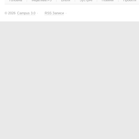
Головна
Ініціатива F5
Блоги
Зустрічі
Новини
Проекти
© 2026
Campus 3.0
·
RSS Записи
·