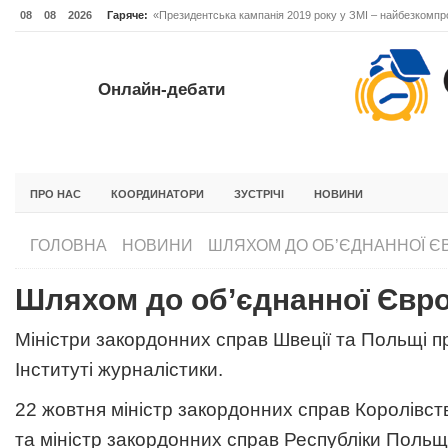
08
08
2026
Гаряче:
«Президентська кампанія 2019 року у ЗМІ – найбезкомпро
Онлайн-дебати #Відповідальне лідерство. Випуск 3
ОНЛАЙН-ДЕБАТИ #ВІДПОВІДАЛЬНЕ ЛІДЕРСТВО. ВИПУС
Онлайн-дебати
ГОЛОВНА
НОВИНИ
ФОРУМИ
ІНІЦІАТИВА F5
БЛОГИ
ПРО НАС
КООРДИНАТОРИ
ЗУСТРІЧІ
НОВИНИ
ГОЛОВНА
НОВИНИ
ШЛЯХОМ ДО ОБ’ЄДНАННОЇ Є
Шляхом до об’єднанної Євр
Міністри закордонних справ Швеції та Польщі п
Інституті журналістики.
22 жовтня міністр закордонних справ Королівст
та міністр закордонних справ Республіки Поль