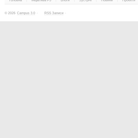
Головна
Ініціатива F5
Блоги
Зустрічі
Новини
Проекти
© 2026
Campus 3.0
·
RSS Записи
·