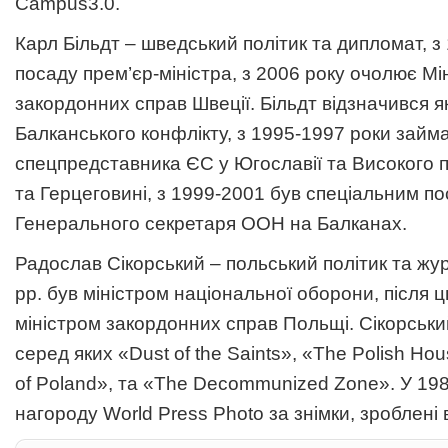
Campus3.0
.
Карл Більдт – шведський політик та дипломат, з
посаду прем’єр-міністра, з 2006 року очолює Мі
закордонних справ Швеції. Більдт відзначився я
Балканського конфлікту, з 1995-1997 роки займ
спецпредставника ЄС у Югославії та Високого п
та Герцеговині, з 1999-2001 був спеціальним п
Генерального секретаря ООН на Балканах.
Радослав Сікорський – польський політик та жур
рр. був міністром національної оборони, після 
міністром закордонних справ Польщі. Сікорський
серед яких «Dust of the Saints», «The Polish Hous
of Poland», та «The Decommunized Zone». У 198
нагороду World Press Photo за знімки, зроблені 