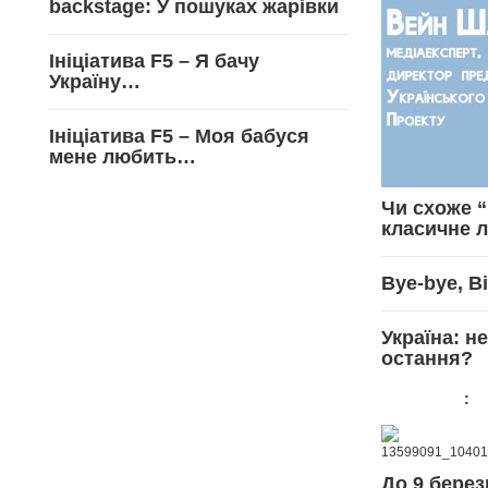
backstage: У пошуках жарівки
Ініціатива F5 – Я бачу
Україну…
Ініціатива F5 – Моя бабуся
мене любить…
Чи схоже 
класичне 
Bye-bye, B
Україна: н
остання?
ПРОЕКТИ
:
До 9 берез