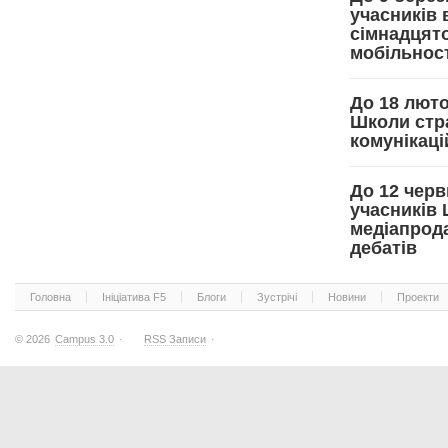
учасників 
сімнадцято
мобільност
До 18 люто
Школи стр
комунікаці
До 12 черв
учасників
медіапрод
дебатів
Головна
Ініціатива F5
Блоги
Зустрічі
Новини
Проекти
© 2026
Campus 3.0
·
RSS Записи
·