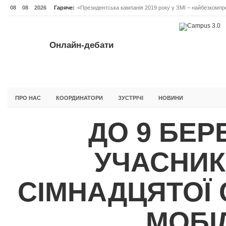
08
08
2026
Гаряче:
«Президентська кампанія 2019 року у ЗМІ – найбезкомпро
Онлайн-дебати #Відповідальне лідерство. Випуск 3
ОНЛАЙН-ДЕБАТИ #ВІДПОВІДАЛЬНЕ ЛІДЕРСТВО. ВИПУС
Онлайн-дебати
ГОЛОВНА
НОВИНИ
ФОРУМИ
ІНІЦІАТИВА F5
БЛОГИ
ПРО НАС
КООРДИНАТОРИ
ЗУСТРІЧІ
НОВИНИ
ДО 9 БЕР
УЧАСНИК
СІМНАДЦЯТОЇ С
МОБІ