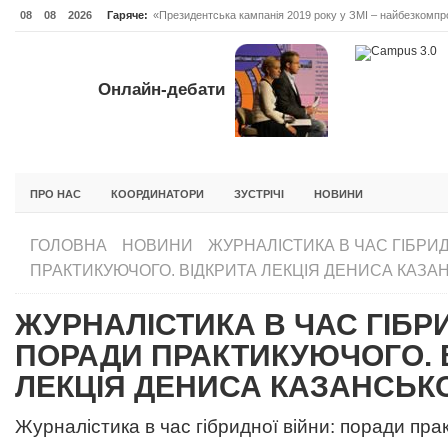
08
08
2026
Гаряче:
«Президентська кампанія 2019 року у ЗМІ – найбезкомпро
Онлайн-дебати #Відповідальне лідерство. Випуск 3
ОНЛАЙН-ДЕБАТИ #ВІДПОВІДАЛЬНЕ ЛІДЕРСТВО. ВИПУС
Онлайн-дебати
ГОЛОВНА
НОВИНИ
ФОРУМИ
ІНІЦІАТИВА F5
БЛОГИ
ПРО НАС
КООРДИНАТОРИ
ЗУСТРІЧІ
НОВИНИ
ГОЛОВНА
НОВИНИ
ЖУРНАЛІСТИКА В ЧАС ГІБРИД
ПРАКТИКУЮЧОГО. ВІДКРИТА ЛЕКЦІЯ ДЕНИСА КАЗА
ЖУРНАЛІСТИКА В ЧАС ГІБРИ
ПОРАДИ ПРАКТИКУЮЧОГО. 
ЛЕКЦІЯ ДЕНИСА КАЗАНСЬК
Журналістика в час гібридної війни: поради пра