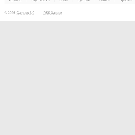
Головна
Ініціатива F5
Блоги
Зустрічі
Новини
Проекти
© 2026
Campus 3.0
·
RSS Записи
·