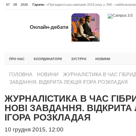
07
08
2026
Гаряче:
«Президентська кампанія 2019 року у ЗМІ – найбезкомпро
Онлайн-дебати #Відповідальне лідерство. Випуск 3
ОНЛАЙН-ДЕБАТИ #ВІДПОВІДАЛЬНЕ ЛІДЕРСТВО. ВИПУС
Онлайн-дебати
ГОЛОВНА
НОВИНИ
ФОРУМИ
ІНІЦІАТИВА F5
БЛОГИ
ПРО НАС
КООРДИНАТОРИ
ЗУСТРІЧІ
НОВИНИ
ГОЛОВНА
НОВИНИ
ЖУРНАЛІСТИКА В ЧАС ГІБРИД
ЗАВДАННЯ. ВІДКРИТА ЛЕКЦІЯ ІГОРА РОЗКЛАДАЯ
ЖУРНАЛІСТИКА В ЧАС ГІБРИ
НОВІ ЗАВДАННЯ. ВІДКРИТА 
ІГОРА РОЗКЛАДАЯ
10 грудня 2015, 12:00