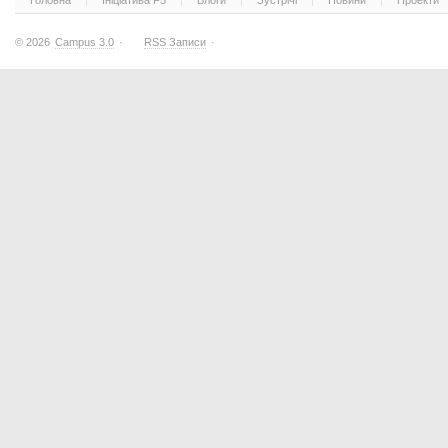
Головна
Ініціатива F5
Блоги
Зустрічі
Новини
Проекти
© 2026
Campus 3.0
·
RSS Записи
·