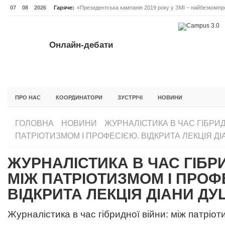
07
08
2026
Гаряче:
«Президентська кампанія 2019 року у ЗМІ – найбезкомпро
Онлайн-дебати #Відповідальне лідерство. Випуск 3
ОНЛАЙН-ДЕБАТИ #ВІДПОВІДАЛЬНЕ ЛІДЕРСТВО. ВИПУС
Онлайн-дебати
ГОЛОВНА
НОВИНИ
ФОРУМИ
ІНІЦІАТИВА F5
БЛОГИ
ПРО НАС
КООРДИНАТОРИ
ЗУСТРІЧІ
НОВИНИ
ГОЛОВНА
НОВИНИ
ЖУРНАЛІСТИКА В ЧАС ГІБРИД
ПАТРІОТИЗМОМ І ПРОФЕСІЄЮ. ВІДКРИТА ЛЕКЦІЯ Д
ЖУРНАЛІСТИКА В ЧАС ГІБРИ
МІЖ ПАТРІОТИЗМОМ І ПРОФ
ВІДКРИТА ЛЕКЦІЯ ДІАНИ ДУ
Журналістика в час гібридної війни: між патріот