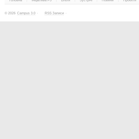
Головна
Ініціатива F5
Блоги
Зустрічі
Новини
Проекти
© 2026
Campus 3.0
·
RSS Записи
·