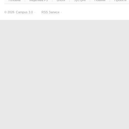
Головна
Ініціатива F5
Блоги
Зустрічі
Новини
Проекти
© 2026
Campus 3.0
·
RSS Записи
·