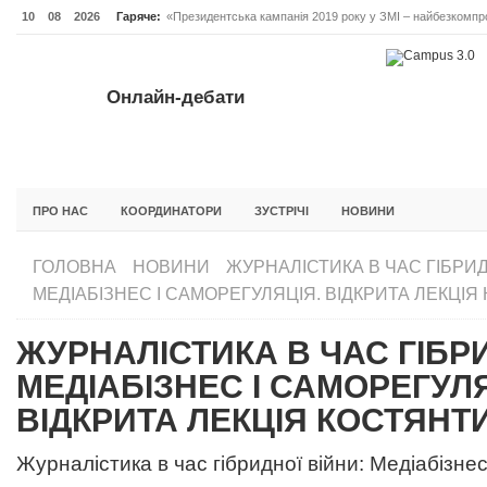
10
08
2026
Гаряче:
«Президентська кампанія 2019 року у ЗМІ – найбезкомпро
Онлайн-дебати #Відповідальне лідерство. Випуск 3
ОНЛАЙН-ДЕБАТИ #ВІДПОВІДАЛЬНЕ ЛІДЕРСТВО. ВИПУС
Онлайн-дебати
ГОЛОВНА
НОВИНИ
ФОРУМИ
ІНІЦІАТИВА F5
БЛОГИ
ПРО НАС
КООРДИНАТОРИ
ЗУСТРІЧІ
НОВИНИ
ГОЛОВНА
НОВИНИ
ЖУРНАЛІСТИКА В ЧАС ГІБРИД
МЕДІАБІЗНЕС І САМОРЕГУЛЯЦІЯ. ВІДКРИТА ЛЕКЦІЯ
ЖУРНАЛІСТИКА В ЧАС ГІБРИ
МЕДІАБІЗНЕС І САМОРЕГУЛЯ
ВІДКРИТА ЛЕКЦІЯ КОСТЯНТ
Журналістика в час гібридної війни: Медіабізнес