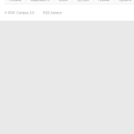
Головна
Ініціатива F5
Блоги
Зустрічі
Новини
Проекти
© 2026
Campus 3.0
·
RSS Записи
·