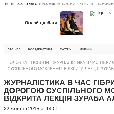
07
08
2026
Гаряче:
«Президентська кампанія 2019 року у ЗМІ – найбезкомпро
Онлайн-дебати #Відповідальне лідерство. Випуск 3
ОНЛАЙН-ДЕБАТИ #ВІДПОВІДАЛЬНЕ ЛІДЕРСТВО. ВИПУС
Онлайн-дебати
ГОЛОВНА
НОВИНИ
ФОРУМИ
ІНІЦІАТИВА F5
БЛОГИ
ПРО НАС
КООРДИНАТОРИ
ЗУСТРІЧІ
НОВИНИ
ГОЛОВНА
НОВИНИ
ЖУРНАЛІСТИКА В ЧАС ГІБРИД
СУСПІЛЬНОГО МОВЛЕННЯ. ВІДКРИТА ЛЕКЦІЯ ЗУРАБ
ЖУРНАЛІСТИКА В ЧАС ГІБРИ
ДОРОГОЮ СУСПІЛЬНОГО М
ВІДКРИТА ЛЕКЦІЯ ЗУРАБА А
22 жовтня 2015 р. 14.00