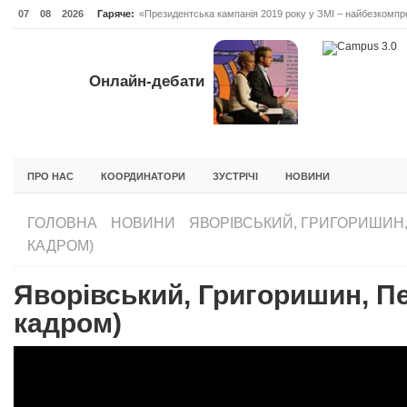
07
08
2026
Гаряче:
«Президентська кампанія 2019 року у ЗМІ – найбезкомпро
Онлайн-дебати #Відповідальне лідерство. Випуск 3
ОНЛАЙН-ДЕБАТИ #ВІДПОВІДАЛЬНЕ ЛІДЕРСТВО. ВИПУС
Онлайн-дебати
ГОЛОВНА
НОВИНИ
ФОРУМИ
ІНІЦІАТИВА F5
БЛОГИ
ПРО НАС
КООРДИНАТОРИ
ЗУСТРІЧІ
НОВИНИ
ГОЛОВНА
НОВИНИ
ЯВОРІВСЬКИЙ, ГРИГОРИШИН,
КАДРОМ)
Яворівський, Григоришин, П
кадром)