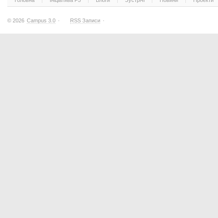
Головна
Ініціатива F5
Блоги
Зустрічі
Новини
Проекти
© 2026
Campus 3.0
·
RSS Записи
·