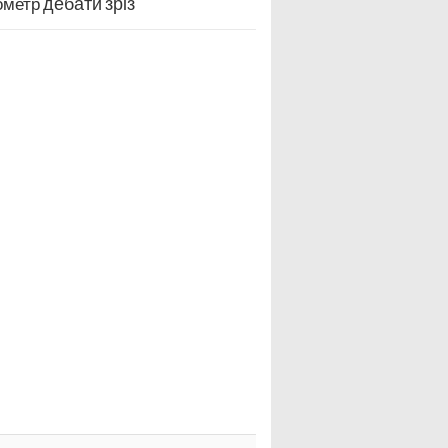
дебати
зріз
ометр