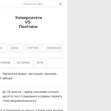
Університети
VS
Політики
SS
EMAIL
TWITTER
FACEBOOK
УЛЯРНЕ
ОСТАННЄ
ТЕГИ
Україна на марші: люстрація, окупація,
вибори
До 29 жовтня – відбір учасників осінньої
десятої сесії стажування в рамках проекту
«Хаб медіамобільності»
e si Spinmama es seguro y fiable para apostar