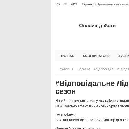
07
08
2026
Гаряче:
«Президентська кампан
Онлайн-дебати #Відпов
ОНЛАЙН-ДЕБАТИ #ВІД
Онлайн-дебати
ГОЛОВНА
НОВИНИ
ФОРУМИ
ПРО НАС
КООРДИНАТОРИ
ЗУСТР
ГОЛОВНА
НОВИНИ
#ВІДПОВІДАЛЬНЕ ЛІДЕ
#Відповідальне Лід
сезон
Новий політичний сезон у молодіжних онлайн
максимально ефективним новий уряд і парл
Гості ефіру:
Вахтанг Кебуладзе – історик, доктор філософ
Олексій Мінаков - політолог.