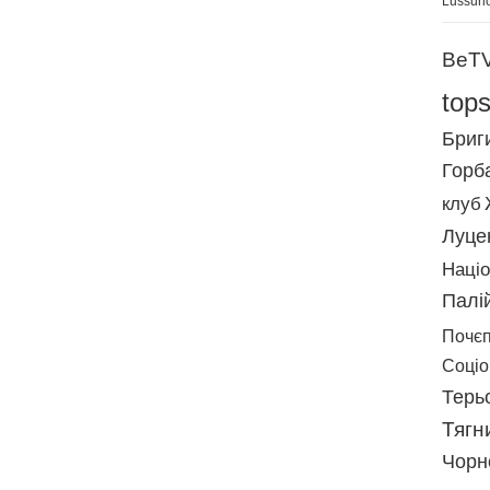
Lussuri
BeT
top
Бриг
Горб
клуб
Луце
Націо
Палі
Почє
Соціоr
Терь
Тягн
Чорн