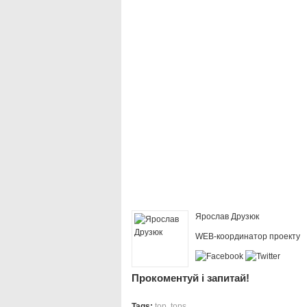
Ярослав Друзюк
WEB-координатор проекту
Прокоментуй і запитай!
Tags:
top
,
tops