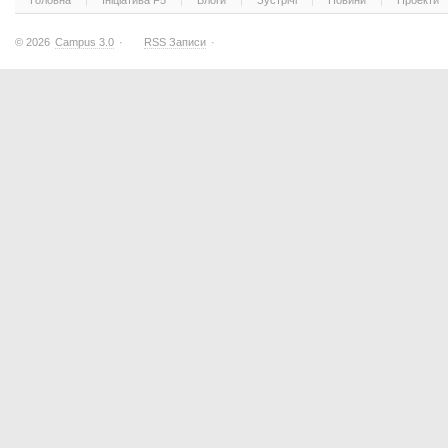
Головна
Ініціатива F5
Блоги
Зустрічі
Новини
Проекти
© 2026
Campus 3.0
·
RSS Записи
·