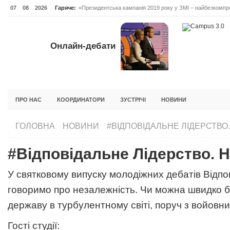
07
08
2026
Гаряче:
«Президентська кампанія 2019 року у ЗМІ – найбезкомпро
Онлайн-дебати #Відповідальне лідерство. Випуск 3
ОНЛАЙН-ДЕБАТИ #ВІДПОВІДАЛЬНЕ ЛІДЕРСТВО. ВИПУС
Онлайн-дебати
ГОЛОВНА
НОВИНИ
ФОРУМИ
ІНІЦІАТИВА F5
БЛОГИ
ПРО НАС
КООРДИНАТОРИ
ЗУСТРІЧІ
НОВИНИ
ГОЛОВНА
НОВИНИ
#ВІДПОВІДАЛЬНЕ ЛІДЕРСТВО
#Відповідальне Лідерство. 
У святковому випуску молодіжних дебатів Відпо
говоримо про незалежність. Чи можна швидко 
державу в турбулентному світі, поруч з войов
Гості студії: