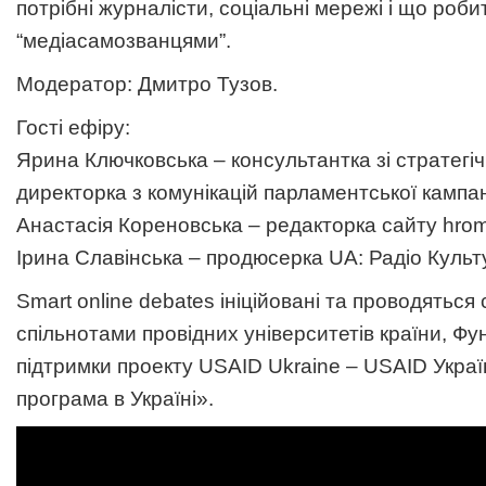
потрібні журналісти, соціальні мережі і що роби
“медіасамозванцями”.
Модератор: Дмитро Тузов.
Гості ефіру:
Ярина Ключковська – консультантка зі стратегічн
директорка з комунікацій парламентської кампанії
Анастасія Кореновська – редакторка сайту hro
Ірина Славінська – продюсерка UA: Радіо Культ
Smart online debates ініційовані та проводяться
спільнотами провідних університетів країни, Фу
підтримки проекту USAID Ukraine – USAID Укра
програма в Україні».