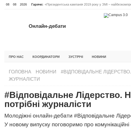
08
08
2026
Гаряче:
«Президентська кампанія 2019 року у ЗМІ – найбезкомпро
Онлайн-дебати #Відповідальне лідерство. Випуск 3
ОНЛАЙН-ДЕБАТИ #ВІДПОВІДАЛЬНЕ ЛІДЕРСТВО. ВИПУС
Онлайн-дебати
ГОЛОВНА
НОВИНИ
ФОРУМИ
ІНІЦІАТИВА F5
БЛОГИ
ПРО НАС
КООРДИНАТОРИ
ЗУСТРІЧІ
НОВИНИ
ГОЛОВНА
НОВИНИ
#ВІДПОВІДАЛЬНЕ ЛІДЕРСТВО.
ЖУРНАЛІСТИ
#Відповідальне Лідерство. 
потрібні журналісти
Молодіжні онлайн-дебати #Відповідальне Лідер
У новому випуску поговоримо про комунікаційні 