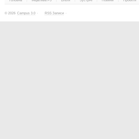
Головна
Ініціатива F5
Блоги
Зустрічі
Новини
Проекти
© 2026
Campus 3.0
·
RSS Записи
·