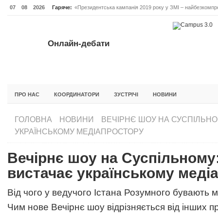
07
08
2026
Гаряче:
«Президентська кампанія 2019 року у ЗМІ – найбезкомпро
Онлайн-дебати #Відповідальне лідерство. Випуск 3
ОНЛАЙН-ДЕБАТИ #ВІДПОВІДАЛЬНЕ ЛІДЕРСТВО. ВИПУС
Онлайн-дебати
ГОЛОВНА
НОВИНИ
ФОРУМИ
ІНІЦІАТИВА F5
БЛОГИ
ПРО НАС
КООРДИНАТОРИ
ЗУСТРІЧІ
НОВИНИ
ГОЛОВНА
НОВИНИ
ВЕЧІРНЄ ШОУ НА СУСПІЛЬНО
УКРАЇНСЬКОМУ МЕДІАПРОСТОРУ
Вечірнє шоу на Суспільному:
вистачає українському меді
Від чого у ведучого Істана Розумного бувають м
Чим нове Вечірнє шоу відрізняється від інших п