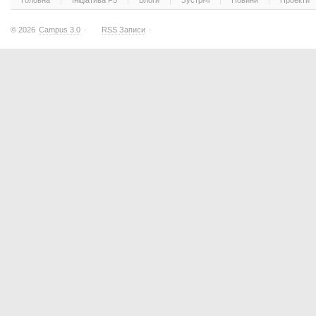
Головна
Ініціатива F5
Блоги
Зустрічі
Новини
Проекти
© 2026
Campus 3.0
·
RSS Записи
·