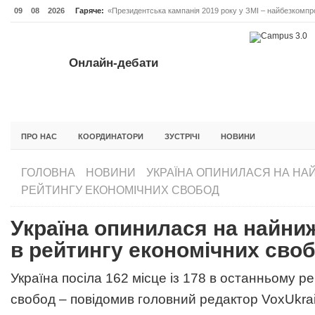
09
08
2026
Гаряче:
«Президентська кампанія 2019 року у ЗМІ – найбезкомпро
Онлайн-дебати #Відповідальне лідерство. Випуск 3
ОНЛАЙН-ДЕБАТИ #ВІДПОВІДАЛЬНЕ ЛІДЕРСТВО. ВИПУС
Онлайн-дебати
ГОЛОВНА
НОВИНИ
ФОРУМИ
ІНІЦІАТИВА F5
БЛОГИ
ПРО НАС
КООРДИНАТОРИ
ЗУСТРІЧІ
НОВИНИ
ГОЛОВНА
НОВИНИ
УКРАЇНА ОПИНИЛАСЯ НА НА
РЕЙТИНГУ ЕКОНОМІЧНИХ СВОБОД
Україна опинилася на найни
в рейтингу економічних сво
Україна посіла 162 місце із 178 в останньому р
свобод – повідомив головний редактор VoxUkra