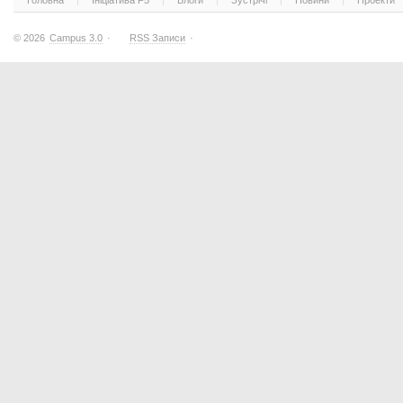
Головна
Ініціатива F5
Блоги
Зустрічі
Новини
Проекти
© 2026
Campus 3.0
·
RSS Записи
·