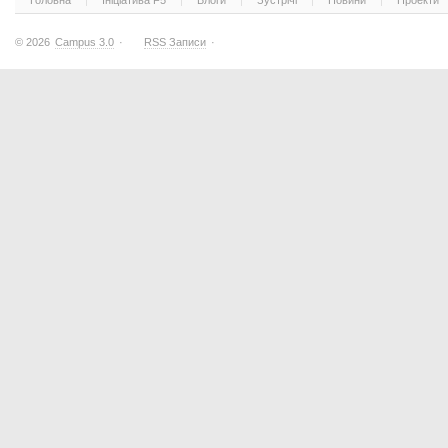
Головна
Ініціатива F5
Блоги
Зустрічі
Новини
Проекти
© 2026
Campus 3.0
·
RSS Записи
·