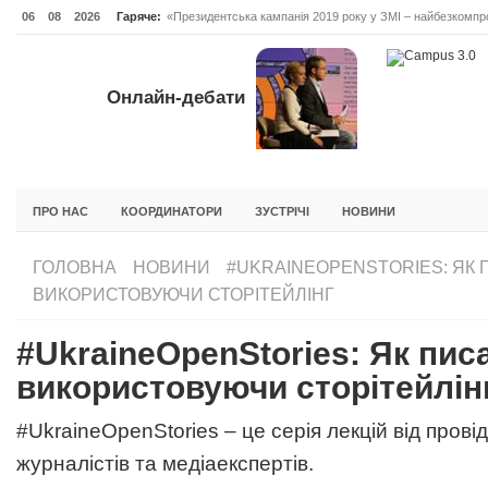
06
08
2026
Гаряче:
«Президентська кампанія 2019 року у ЗМІ – найбезкомпро
Онлайн-дебати #Відповідальне лідерство. Випуск 3
ОНЛАЙН-ДЕБАТИ #ВІДПОВІДАЛЬНЕ ЛІДЕРСТВО. ВИПУС
Онлайн-дебати
ГОЛОВНА
НОВИНИ
ФОРУМИ
ІНІЦІАТИВА F5
БЛОГИ
ПРО НАС
КООРДИНАТОРИ
ЗУСТРІЧІ
НОВИНИ
ГОЛОВНА
НОВИНИ
#UKRAINEOPENSTORIES: ЯК П
ВИКОРИСТОВУЮЧИ СТОРІТЕЙЛІНГ
#UkraineOpenStories: Як писа
використовуючи сторітейлін
#UkraineOpenStories – це серія лекцій від прові
журналістів та медіаекспертів.