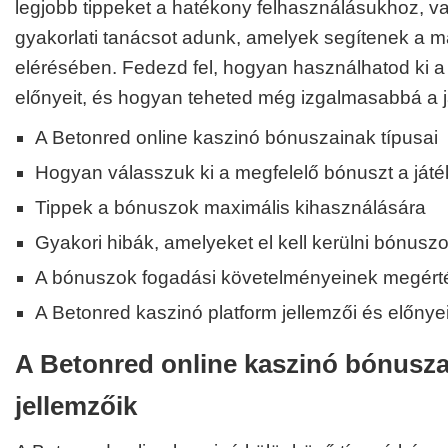
legjobb tippeket a hatékony felhasználásukhoz, v
gyakorlati tanácsot adunk, amelyek segítenek a 
elérésében. Fedezd fel, hogyan használhatod ki 
előnyeit, és hogyan teheted még izgalmasabbá a 
A Betonred online kaszinó bónuszainak típusai
Hogyan válasszuk ki a megfelelő bónuszt a ját
Tippek a bónuszok maximális kihasználására
Gyakori hibák, amelyeket el kell kerülni bónusz
A bónuszok fogadási követelményeinek megért
A Betonred kaszinó platform jellemzői és előnye
A Betonred online kaszinó bónuszai
jellemzőik