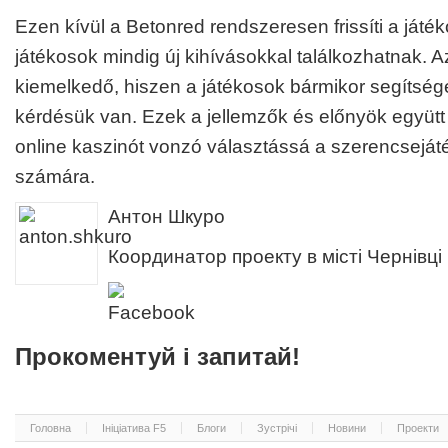
Ezen kívül a Betonred rendszeresen frissíti a játéko
játékosok mindig új kihívásokkal találkozhatnak. Az
kiemelkedő, hiszen a játékosok bármikor segítség
kérdésük van. Ezek a jellemzők és előnyök együtt
online kaszinót vonzó választássá a szerencseját
számára.
Антон Шкуро
Координатор проекту в місті Чернівці
Прокоментуй і запитай!
Головна
Ініціатива F5
Блоги
Зустрічі
Новини
Проекти