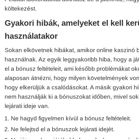
költekezést.
Gyakori hibák, amelyeket el kell ke
használatakor
Sokan elkövetnek hibákat, amikor online kaszinó
használnak. Az egyik leggyakoribb hiba, hogy a 
el a bónusz feltételeit, ami később problémákat o
alaposan átnézni, hogy milyen követelmények vo
hogy elkerüljük a csalódásokat. A másik gyakori h
nem használják ki a bónuszokat időben, mivel so
lejárati ideje van.
Ne hagyd figyelmen kívül a bónusz feltételeit.
Ne felejtsd el a bónuszok lejárati idejét.