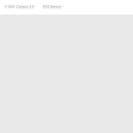
© 2026
Campus 3.0
·
RSS Записи
·