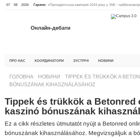
07
08
2026
Гаряче:
«Президентська кампанія 2019 року у ЗМІ – найбезкомпро
Онлайн-дебати #Відповідальне лідерство. Випуск 3
ОНЛАЙН-ДЕБАТИ #ВІДПОВІДАЛЬНЕ ЛІДЕРСТВО. ВИПУС
Онлайн-дебати
ГОЛОВНА
НОВИНИ
ФОРУМИ
ІНІЦІАТИВА F5
БЛОГИ
ПРО НАС
КООРДИНАТОРИ
ЗУСТРІЧІ
НОВИНИ
ГОЛОВНА
НОВИНИ
TIPPEK ÉS TRÜKKÖK A BETON
BÓNUSZÁNAK KIHASZNÁLÁSÁHOZ
Tippek és trükkök a Betonred 
kaszinó bónuszának kihaszná
Ez a cikk részletes útmutatót nyújt a Betonred onl
bónuszának kihasználásához. Megvizsgáljuk a bón