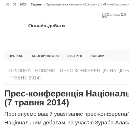
06
08
2026
Гаряче:
«Президентська кампанія 2019 року у ЗМІ – найбезкомпро
Онлайн-дебати #Відповідальне лідерство. Випуск 3
ОНЛАЙН-ДЕБАТИ #ВІДПОВІДАЛЬНЕ ЛІДЕРСТВО. ВИПУС
Онлайн-дебати
ГОЛОВНА
НОВИНИ
ФОРУМИ
ІНІЦІАТИВА F5
БЛОГИ
ПРО НАС
КООРДИНАТОРИ
ЗУСТРІЧІ
НОВИНИ
ГОЛОВНА
НОВИНИ
ПРЕС-КОНФЕРЕНЦІЯ НАЦІОНА
ТРАВНЯ 2014)
Прес-конференція Національ
(7 травня 2014)
Пропонуємо вашій увазі запис прес-конференції
Національним дебатам, за участю Зураба Аласа