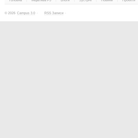
Головна
Ініціатива F5
Блоги
Зустрічі
Новини
Проекти
© 2026
Campus 3.0
·
RSS Записи
·