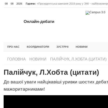
08
08
2026
Гаряче:
«Президентська кампанія 2019 року у ЗМІ – найбезкомпро
Онлайн-дебати #Відповідальне лідерство. Випуск 3
ОНЛАЙН-ДЕБАТИ #ВІДПОВІДАЛЬНЕ ЛІДЕРСТВО. ВИПУС
Онлайн-дебати
ГОЛОВНА
НОВИНИ
ФОРУМИ
ІНІЦІАТИВА F5
БЛОГИ
ПРО НАС
КООРДИНАТОРИ
ЗУСТРІЧІ
НОВИНИ
ГОЛОВНА
НОВИНИ
ПАЛІЙЧУК, Л.ХОБТА (ЦИТАТИ)
Палійчук, Л.Хобта (цитати)
До вашої уваги найцікавіші уривки шостих дебат
мажоритарниками!