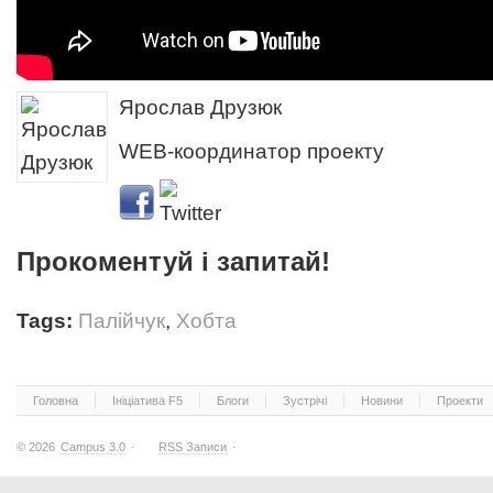
Ярослав Друзюк
WEB-координатор проекту
Прокоментуй і запитай!
Tags:
Палійчук
,
Хобта
Головна
Ініціатива F5
Блоги
Зустрічі
Новини
Проекти
© 2026
Campus 3.0
·
RSS Записи
·