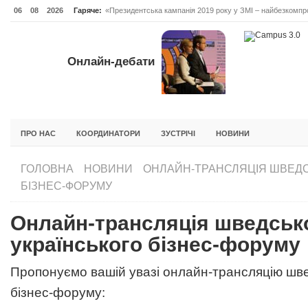
06
08
2026
Гаряче:
«Президентська кампанія 2019 року у ЗМІ – найбезкомпро
Онлайн-дебати #Відповідальне лідерство. Випуск 3
ОНЛАЙН-ДЕБАТИ #ВІДПОВІДАЛЬНЕ ЛІДЕРСТВО. ВИПУС
Онлайн-дебати
ГОЛОВНА
НОВИНИ
ФОРУМИ
ІНІЦІАТИВА F5
БЛОГИ
ПРО НАС
КООРДИНАТОРИ
ЗУСТРІЧІ
НОВИНИ
ГОЛОВНА
НОВИНИ
ОНЛАЙН-ТРАНСЛЯЦІЯ ШВЕДС
БІЗНЕС-ФОРУМУ
Онлайн-трансляція шведськ
українського бізнес-форуму
Пропонуємо вашій увазі онлайн-трансляцію шве
бізнес-форуму: