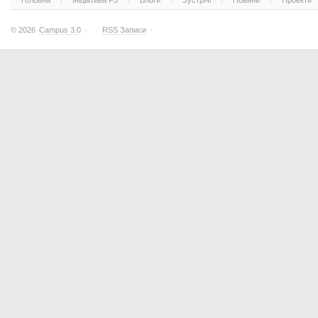
Головна
Ініціатива F5
Блоги
Зустрічі
Новини
Проекти
© 2026
Campus 3.0
·
RSS Записи
·