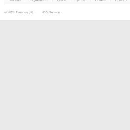
Головна
Ініціатива F5
Блоги
Зустрічі
Новини
Проекти
© 2026
Campus 3.0
·
RSS Записи
·