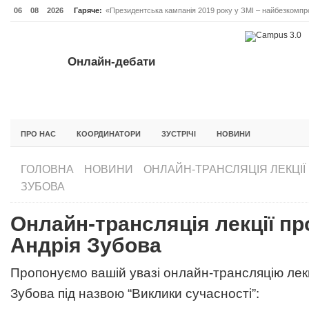
06
08
2026
Гаряче:
«Президентська кампанія 2019 року у ЗМІ – найбезкомпро
Онлайн-дебати #Відповідальне лідерство. Випуск 3
ОНЛАЙН-ДЕБАТИ #ВІДПОВІДАЛЬНЕ ЛІДЕРСТВО. ВИПУС
Онлайн-дебати
ГОЛОВНА
НОВИНИ
ФОРУМИ
ІНІЦІАТИВА F5
БЛОГИ
ПРО НАС
КООРДИНАТОРИ
ЗУСТРІЧІ
НОВИНИ
ГОЛОВНА
НОВИНИ
ОНЛАЙН-ТРАНСЛЯЦІЯ ЛЕКЦІЇ
ЗУБОВА
Онлайн-трансляція лекції п
Андрія Зубова
Пропонуємо вашій увазі онлайн-трансляцію лек
Зубова під назвою “Виклики сучасності”: