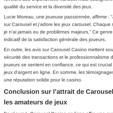
qualité du service et la diversité des jeux.
Lucie Moreau, une joueuse passionnée, affirme :
“
sur Carousel et j’adore les jeux carousel. Chaque 
je n’ai jamais eu de problèmes majeurs.”
Ce genre 
indicatif de la satisfaction générale des joueurs.
En outre, les avis sur Carousel Casino mettent so
sécurité des transactions et le professionnalisme d
joueurs se sentent en confiance, ce qui est cruci
jeux d’argent en ligne. En somme, les témoignages 
une réputation solide pour le casino.
Conclusion sur l’attrait de Carouse
les amateurs de jeux