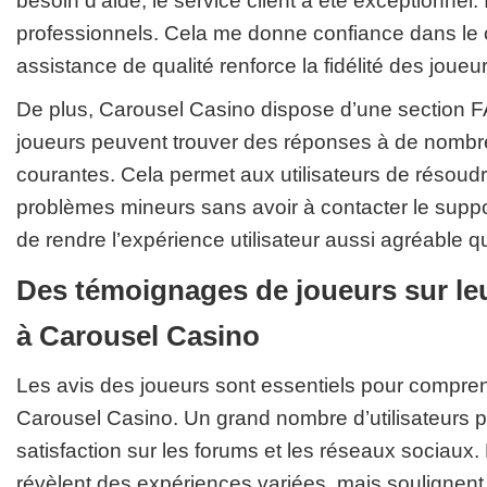
besoin d’aide, le service client a été exceptionnel. 
professionnels. Cela me donne confiance dans le 
assistance de qualité renforce la fidélité des joueur
De plus, Carousel Casino dispose d’une section FA
joueurs peuvent trouver des réponses à de nomb
courantes. Cela permet aux utilisateurs de résoud
problèmes mineurs sans avoir à contacter le suppor
de rendre l’expérience utilisateur aussi agréable q
Des témoignages de joueurs sur le
à Carousel Casino
Les avis des joueurs sont essentiels pour comprend
Carousel Casino. Un grand nombre d’utilisateurs p
satisfaction sur les forums et les réseaux sociaux
révèlent des expériences variées, mais soulignent