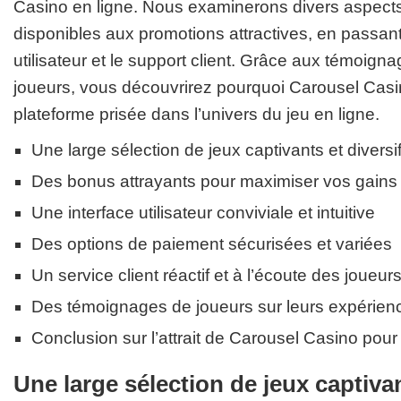
Casino en ligne. Nous examinerons divers aspects
disponibles aux promotions attractives, en passant 
utilisateur et le support client. Grâce aux témoig
joueurs, vous découvrirez pourquoi Carousel Cas
plateforme prisée dans l’univers du jeu en ligne.
Une large sélection de jeux captivants et diversi
Des bonus attrayants pour maximiser vos gains
Une interface utilisateur conviviale et intuitive
Des options de paiement sécurisées et variées
Un service client réactif et à l’écoute des joueur
Des témoignages de joueurs sur leurs expérien
Conclusion sur l’attrait de Carousel Casino pour
Une large sélection de jeux captivan