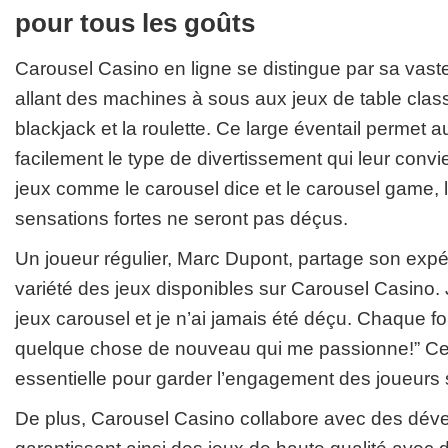
pour tous les goûts
Carousel Casino en ligne se distingue par sa vas
allant des machines à sous aux jeux de table class
blackjack et la roulette. Ce large éventail permet 
facilement le type de divertissement qui leur conv
jeux comme le
carousel dice
et le
carousel game
,
sensations fortes ne seront pas déçus.
Un joueur régulier, Marc Dupont, partage son expé
variété des jeux disponibles sur Carousel Casino. 
jeux carousel et je n’ai jamais été déçu. Chaque fo
quelque chose de nouveau qui me passionne!”
Cet
essentielle pour garder l’engagement des joueurs s
De plus, Carousel Casino collabore avec des dév