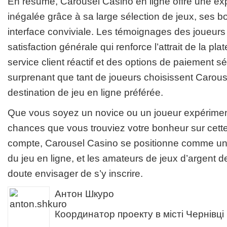
En résumé, Carousel Casino en ligne offre une ex
inégalée grâce à sa large sélection de jeux, ses bo
interface conviviale. Les témoignages des joueurs 
satisfaction générale qui renforce l’attrait de la pl
service client réactif et des options de paiement sé
surprenant que tant de joueurs choisissent Carou
destination de jeu en ligne préférée.
Que vous soyez un novice ou un joueur expériment
chances que vous trouviez votre bonheur sur cette
compte, Carousel Casino se positionne comme un 
du jeu en ligne, et les amateurs de jeux d’argent 
doute envisager de s’y inscrire.
Антон Шкуро
Координатор проекту в місті Чернівці