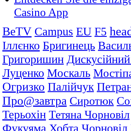
Casino App
head
BeTV
Campus
EU
F5
Іллєнко
Бригинець
Васил
Григоришин
Дискусійний
Луценко
Москаль
Мостіп
Огризко
Палійчук
Петра
Про@завтра
Сиротюк
Со
Терьохін
Тетяна Чорновіл
Хобта
Чорновіл
Фукуяма