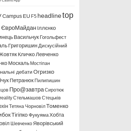
o Casino App
top
headline
V
Campus
EU
F5
s
ЄвроМайдан
Іллєнко
инець
Васильчук
Гогольфест
аль
Григоришин
Дискусійний
Жовтяк
Кличко
Левченко
нко
Москаль
Мостіпан
Огризко
нальні дебати
йчук
Петранюк
Пилипишин
Про@завтра
пцов
Сиротюк
eality
Стельмашов
Стецьків
охін
Томенко
Тетяна Чорновіл
ибок
Тігіпко
Хобта
Фукуяма
овіл
Яворівський
Шевченко