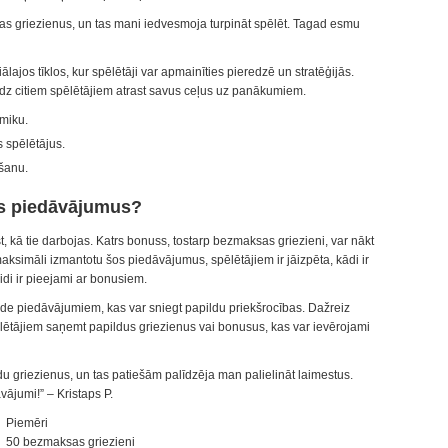
as griezienus, un tas mani iedvesmoja turpināt spēlēt. Tagad esmu
iālajos tīklos, kur spēlētāji var apmainīties pieredzē un stratēģijās.
alīdz citiem spēlētājiem atrast savus ceļus uz panākumiem.
miku.
 spēlētājus.
šanu.
us piedāvājumus?
st, kā tie darbojas. Katrs bonuss, tostarp bezmaksas griezieni, var nākt
simāli izmantotu šos piedāvājumus, spēlētājiem ir jāizpēta, kādi ir
di ir pieejami ar bonusiem.
 code piedāvājumiem, kas var sniegt papildu priekšrocības. Dažreiz
lētājiem saņemt papildus griezienus vai bonusus, kas var ievērojami
 griezienus, un tas patiešām palīdzēja man palielināt laimestus.
āvājumi!” –
Kristaps P.
Piemēri
50 bezmaksas griezieni