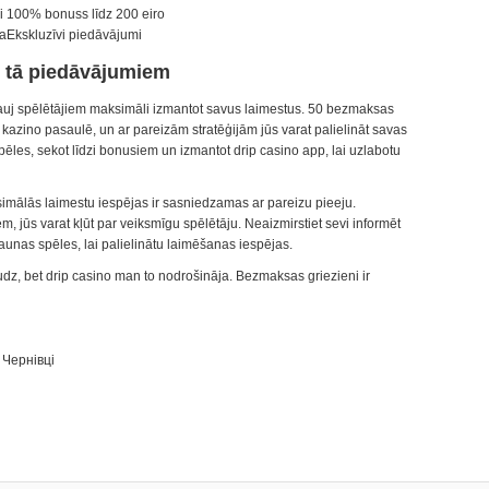
i
100% bonuss līdz 200 eiro
da
Ekskluzīvi piedāvājumi
n tā piedāvājumiem
ļauj spēlētājiem maksimāli izmantot savus laimestus. 50 bezmaksas
mu kazino pasaulē, un ar pareizām stratēģijām jūs varat palielināt savas
 spēles, sekot līdzi bonusiem un izmantot drip casino app, lai uzlabotu
simālās laimestu iespējas ir sasniedzamas ar pareizu pieeju.
, jūs varat kļūt par veiksmīgu spēlētāju. Neaizmirstiet sevi informēt
unas spēles, lai palielinātu laimēšanas iespējas.
udz, bet drip casino man to nodrošināja. Bezmaksas griezieni ir
 Чернівці