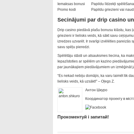
Iemaksas bonusi
Papildu līdzekļi spēlēšana
Promo kodi
Papildu griezieni vai nau
Secinājumi par drip casino u
Drip casino piedāvā plašu bonusu klāstu, kas 
griezieni ir lielisks veids, kā sākt savu ceļoju
izredzes uzvarēt. Ir svarīgi izvēlēties pareizās
savu spēļu pieredzi.
Spēlētāju stāsti un atsauksmes liecina, ka mak
Iepazīstoties ar spēlēm un kazino piedāvājumiem
par jaunākajiem piedāvājumiem un izmēģināt ja
“Es nekad nebiju domājis, ka varu laimēt tik da
lielisks veids, kā uzsākt!” –
Oļegs Z.
Антон Шкуро
Координатор проекту в місті
Прокоментуй і запитай!