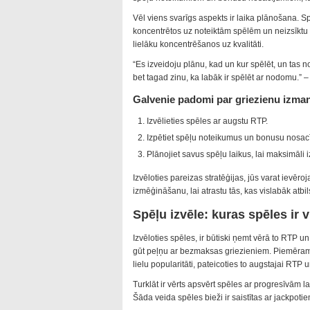
Vēl viens svarīgs aspekts ir laika plānošana. Sp
koncentrētos uz noteiktām spēlēm un neizsīktu no
lielāku koncentrēšanos uz kvalitāti.
“Es izveidoju plānu, kad un kur spēlēt, un tas n
bet tagad zinu, ka labāk ir spēlēt ar nodomu.” 
Galvenie padomi par griezienu izma
Izvēlieties spēles ar augstu RTP.
Izpētiet spēļu noteikumus un bonusu nosac
Plānojiet savus spēļu laikus, lai maksimāli 
Izvēloties pareizas stratēģijas, jūs varat ievēro
izmēģināšanu, lai atrastu tās, kas vislabāk atbil
Spēļu izvēle: kuras spēles ir 
Izvēloties spēles, ir būtiski ņemt vērā to RTP u
gūt peļņu ar bezmaksas griezieniem. Piemēram,
lielu popularitāti, pateicoties to augstajai RTP
Turklāt ir vērts apsvērt spēles ar progresīvām 
Šāda veida spēles bieži ir saistītas ar jackpoti