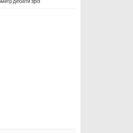
дебати
зріз
ометр