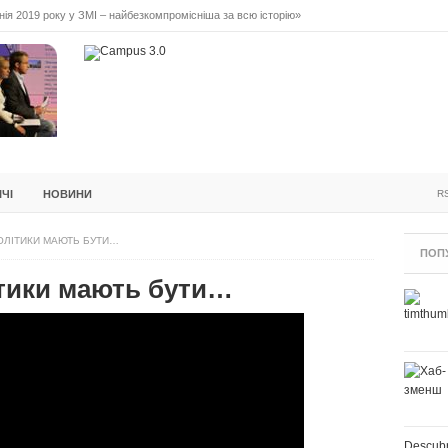
ія 2019 року у ЗМІ – найбезкомпромісніша за всю історію»
ідальне лідерство. Випуск 3
ПОВІДАЛЬНЕ ЛІДЕРСТВО. ВИПУСК 2
ІНІЦІАТИВА F5
БЛОГИ
ЗУСТРІЧІ
ІЧІ
НОВИНИ
R
ПОЛІТИКИ МАЮТЬ БУТИ…
ПОП
літики мають бути…
Descubr