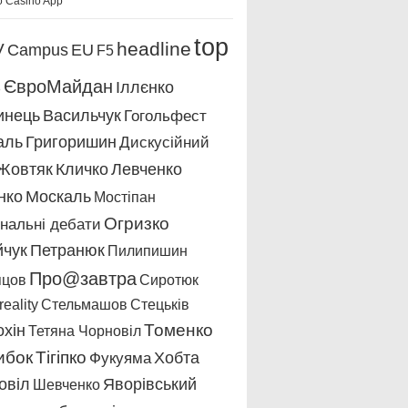
o Casino App
top
headline
V
Campus
EU
F5
s
ЄвроМайдан
Іллєнко
инець
Васильчук
Гогольфест
аль
Григоришин
Дискусійний
Жовтяк
Кличко
Левченко
нко
Москаль
Мостіпан
Огризко
нальні дебати
йчук
Петранюк
Пилипишин
Про@завтра
пцов
Сиротюк
eality
Стельмашов
Стецьків
охін
Томенко
Тетяна Чорновіл
ибок
Тігіпко
Хобта
Фукуяма
овіл
Яворівський
Шевченко