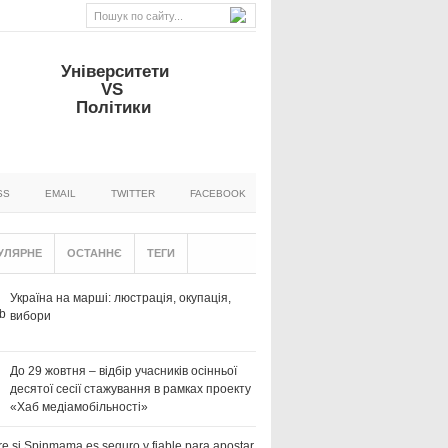
Університети
VS
Політики
SS
EMAIL
TWITTER
FACEBOOK
УЛЯРНЕ
ОСТАННЄ
ТЕГИ
Україна на марші: люстрація, окупація,
вибори
До 29 жовтня – відбір учасників осінньої
десятої сесії стажування в рамках проекту
«Хаб медіамобільності»
e si Spinmama es seguro y fiable para apostar