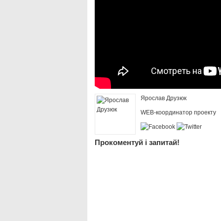
Ярослав Друзюк
WEB-координатор проекту
Прокоментуй і запитай!