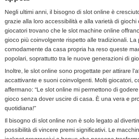
Negli ultimi anni, il bisogno di slot online è cresc
grazie alla loro accessibilità e alla varietà di giochi 
giocatori trovano che le slot machine online offran
gioco più coinvolgente rispetto alle tradizionali. La 
comodamente da casa propria ha reso queste mac
popolari, soprattutto tra le nuove generazioni di gio
Inoltre, le slot online sono progettate per attirare l
accattivante e suoni coinvolgenti. Molti giocatori,
affermano: “Le slot online mi permettono di godere
gioco senza dover uscire di casa. È una vera e pro
quotidiana!”
Il bisogno di slot online non è solo legato al diver
possibilità di vincere premi significativi. Le macc