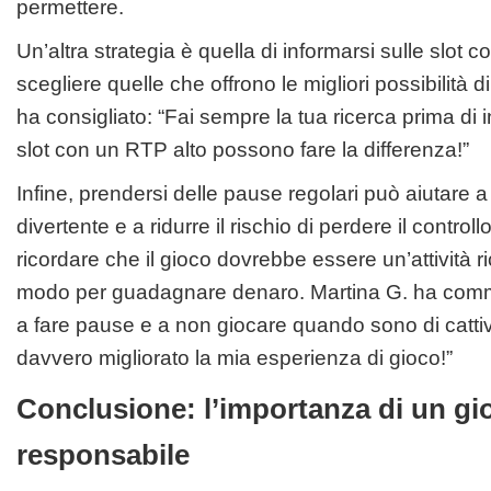
permettere.
Un’altra strategia è quella di informarsi sulle slot 
scegliere quelle che offrono le migliori possibilità di
ha consigliato: “Fai sempre la tua ricerca prima di i
slot con un RTP alto possono fare la differenza!”
Infine, prendersi delle pause regolari può aiutare 
divertente e a ridurre il rischio di perdere il control
ricordare che il gioco dovrebbe essere un’attività r
modo per guadagnare denaro.
Martina G.
ha comm
a fare pause e a non giocare quando sono di catt
davvero migliorato la mia esperienza di gioco!”
Conclusione: l’importanza di un gi
responsabile