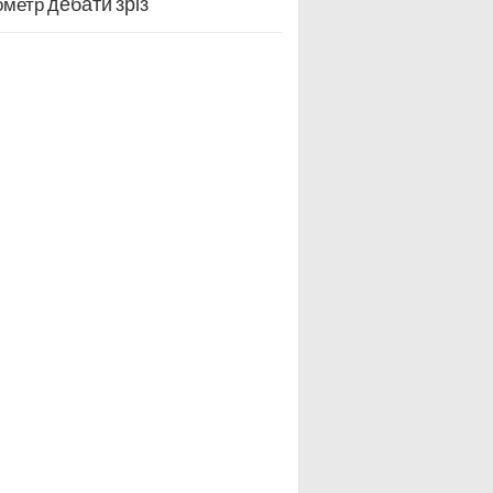
дебати
зріз
ометр