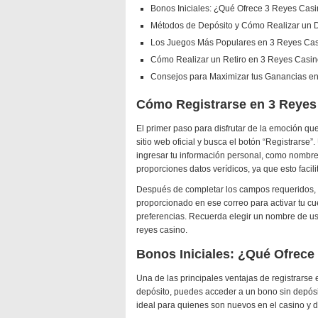
Bonos Iniciales: ¿Qué Ofrece 3 Reyes Cas
Métodos de Depósito y Cómo Realizar un 
Los Juegos Más Populares en 3 Reyes Cas
Cómo Realizar un Retiro en 3 Reyes Casin
Consejos para Maximizar tus Ganancias e
Cómo Registrarse en 3 Reyes
El primer paso para disfrutar de la emoción que
sitio web oficial y busca el botón “Registrarse
ingresar tu información personal, como nombre,
proporciones datos verídicos, ya que esto facili
Después de completar los campos requeridos, re
proporcionado en ese correo para activar tu cue
preferencias. Recuerda elegir un nombre de us
reyes casino
.
Bonos Iniciales: ¿Qué Ofrece
Una de las principales ventajas de registrarse
depósito, puedes acceder a un
bono sin depós
ideal para quienes son nuevos en el casino y d