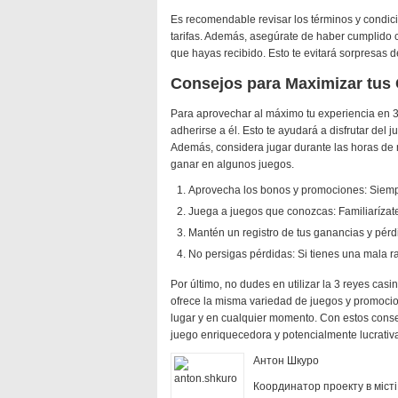
Es recomendable revisar los términos y condic
tarifas. Además, asegúrate de haber cumplido 
que hayas recibido. Esto te evitará sorpresas d
Consejos para Maximizar tus
Para aprovechar al máximo tu experiencia en 
adherirse a él. Esto te ayudará a disfrutar del
Además, considera jugar durante las horas de 
ganar en algunos juegos.
Aprovecha los bonos y promociones: Siempre
Juega a juegos que conozcas: Familiarízate 
Mantén un registro de tus ganancias y pérdi
No persigas pérdidas: Si tienes una mala r
Por último, no dudes en utilizar la
3 reyes casi
ofrece la misma variedad de juegos y promocion
lugar y en cualquier momento. Con estos conse
juego enriquecedora y potencialmente lucrativ
Антон Шкуро
Координатор проекту в місті