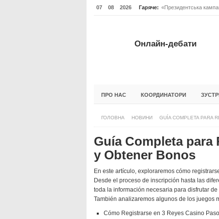
07
08
2026
Гаряче:
«Президентська кампан
Онлайн-дебати #Відпов
ОНЛАЙН-ДЕБАТИ #ВІД
Онлайн-дебати
ГОЛОВНА
НОВИНИ
ФОРУМИ
ПРО НАС
КООРДИНАТОРИ
ЗУСТР
ГОЛОВНА
НОВИНИ
GUÍA COMPLETA PARA R
Guía Completa para 
y Obtener Bonos
En este artículo, exploraremos cómo registrar
Desde el proceso de inscripción hasta las dife
toda la información necesaria para disfrutar d
También analizaremos algunos de los juegos m
Cómo Registrarse en 3 Reyes Casino Paso