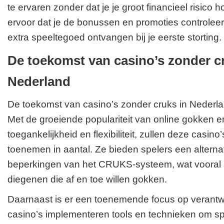
te ervaren zonder dat je je groot financieel risico 
ervoor dat je de bonussen en promoties controleer
extra speeltegoed ontvangen bij je eerste storting.
De toekomst van casino’s zonder c
Nederland
De toekomst van
casino’s zonder cruks
in Nederlan
Met de groeiende populariteit van online gokken 
toegankelijkheid en flexibiliteit, zullen deze casino’
toenemen in aantal. Ze bieden spelers een alterna
beperkingen van het CRUKS-systeem, wat vooral aa
diegenen die af en toe willen gokken.
Daarnaast is er een toenemende focus op verantw
casino’s implementeren tools en technieken om sp