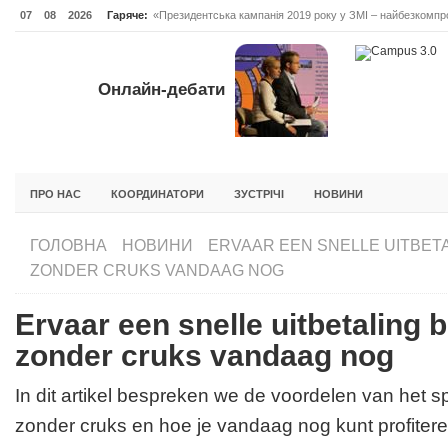
07
08
2026
Гаряче:
«Президентська кампанія 2019 року у ЗМІ – найбезкомпро
Онлайн-дебати #Відповідальне лідерство. Випуск 3
ОНЛАЙН-ДЕБАТИ #ВІДПОВІДАЛЬНЕ ЛІДЕРСТВО. ВИПУС
Онлайн-дебати
ГОЛОВНА
НОВИНИ
ФОРУМИ
ІНІЦІАТИВА F5
БЛОГИ
ПРО НАС
КООРДИНАТОРИ
ЗУСТРІЧІ
НОВИНИ
ГОЛОВНА
НОВИНИ
ERVAAR EEN SNELLE UITBETA
ZONDER CRUKS VANDAAG NOG
Ervaar een snelle uitbetaling b
zonder cruks vandaag nog
In dit artikel bespreken we de voordelen van het s
zonder cruks
en hoe je vandaag nog kunt profitere