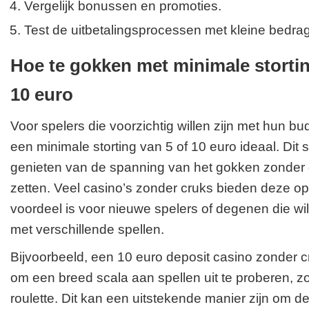
Vergelijk bonussen en promoties.
Test de uitbetalingsprocessen met kleine bedra
Hoe te gokken met minimale stortin
10 euro
Voor spelers die voorzichtig willen zijn met hun bud
een minimale storting van 5 of 10 euro ideaal. Dit st
genieten van de spanning van het gokken zonder 
zetten. Veel casino’s zonder cruks bieden deze opt
voordeel is voor nieuwe spelers of degenen die wi
met verschillende spellen.
Bijvoorbeeld, een
10 euro deposit casino zonder c
om een breed scala aan spellen uit te proberen, zoa
roulette. Dit kan een uitstekende manier zijn om d