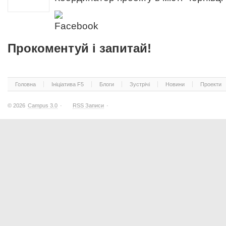
Прокоментуй і запитай!
Головна
Ініціатива F5
Блоги
Зустрічі
Новини
Проекти
© 2026
Campus 3.0
·
RSS Записи
·