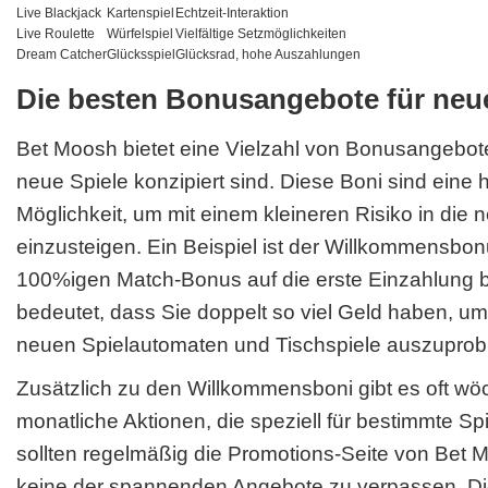
Live Blackjack
Kartenspiel
Echtzeit-Interaktion
Live Roulette
Würfelspiel
Vielfältige Setzmöglichkeiten
Dream Catcher
Glücksspiel
Glücksrad, hohe Auszahlungen
Die besten Bonusangebote für neue
Bet Moosh bietet eine Vielzahl von Bonusangeboten
neue Spiele konzipiert sind. Diese Boni sind eine
Möglichkeit, um mit einem kleineren Risiko in die 
einzusteigen. Ein Beispiel ist der Willkommensbonu
100%igen Match-Bonus auf die erste Einzahlung be
bedeutet, dass Sie doppelt so viel Geld haben, u
neuen Spielautomaten und Tischspiele auszuprob
Zusätzlich zu den Willkommensboni gibt es oft wö
monatliche Aktionen, die speziell für bestimmte Spi
sollten regelmäßig die Promotions-Seite von Bet
keine der spannenden Angebote zu verpassen. D