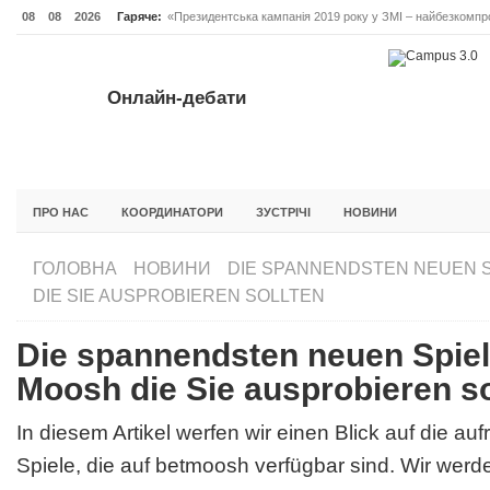
08
08
2026
Гаряче:
«Президентська кампанія 2019 року у ЗМІ – найбезкомпро
Онлайн-дебати #Відповідальне лідерство. Випуск 3
ОНЛАЙН-ДЕБАТИ #ВІДПОВІДАЛЬНЕ ЛІДЕРСТВО. ВИПУС
Онлайн-дебати
ГОЛОВНА
НОВИНИ
ФОРУМИ
ІНІЦІАТИВА F5
БЛОГИ
ПРО НАС
КООРДИНАТОРИ
ЗУСТРІЧІ
НОВИНИ
ГОЛОВНА
НОВИНИ
DIE SPANNENDSTEN NEUEN S
DIE SIE AUSPROBIEREN SOLLTEN
Die spannendsten neuen Spiel
Moosh die Sie ausprobieren so
In diesem Artikel werfen wir einen Blick auf die a
Spiele, die auf
betmoosh
verfügbar sind. Wir werd