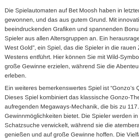
Die Spielautomaten auf Bet Moosh haben in letzter 
gewonnen, und das aus gutem Grund. Mit innova
beeindruckenden Grafiken und spannenden Bonus
Spieler aus allen Altersgruppen an. Ein herausrage
West Gold”, ein Spiel, das die Spieler in die rauen
Westens entführt. Hier können Sie mit Wild-Symbo
große Gewinne erzielen, während Sie die Abente
erleben.
Ein weiteres bemerkenswertes Spiel ist “Gonzo’s
Dieses Spiel kombiniert das klassische Gonzo-Th
aufregenden Megaways-Mechanik, die bis zu 117
Gewinnmöglichkeiten bietet. Die Spieler werden i
Schatzsuche verwickelt, während sie die atembe
genießen und auf große Gewinne hoffen. Die Vielfa