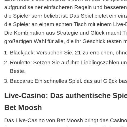
aufgrund seiner einfacheren Regeln und bessere
die Spieler sehr beliebt ist. Das Spiel bietet ein ein
die Spieler an einem echten Tisch mit einem Live-
Die Kombination aus Strategie und Glück macht Ti
großartigen Wahl für alle, die ihr Geschick testen 
Blackjack: Versuchen Sie, 21 zu erreichen, ohn
Roulette: Setzen Sie auf Ihre Lieblingszahlen un
Beste.
Baccarat: Ein schnelles Spiel, das auf Glück bas
Live-Casino: Das authentische Spie
Bet Moosh
Das Live-Casino von Bet Moosh bringt das Casino-