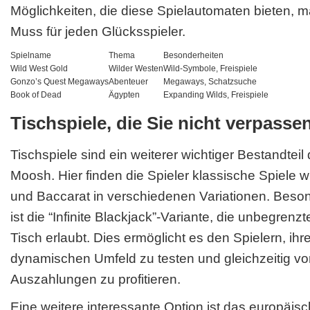
Möglichkeiten, die diese Spielautomaten bieten, 
Muss für jeden Glücksspieler.
Spielname
Thema
Besonderheiten
Wild West Gold
Wilder Westen
Wild-Symbole, Freispiele
Gonzo’s Quest Megaways
Abenteuer
Megaways, Schatzsuche
Book of Dead
Ägypten
Expanding Wilds, Freispiele
Tischspiele, die Sie nicht verpassen
Tischspiele sind ein weiterer wichtiger Bestandtei
Moosh. Hier finden die Spieler klassische Spiele w
und Baccarat in verschiedenen Variationen. Bes
ist die “Infinite Blackjack”-Variante, die unbegrenz
Tisch erlaubt. Dies ermöglicht es den Spielern, ihr
dynamischen Umfeld zu testen und gleichzeitig v
Auszahlungen zu profitieren.
Eine weitere interessante Option ist das europäisc