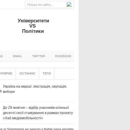
Університети
VS
Політики
SS
EMAIL
TWITTER
FACEBOOK
УЛЯРНЕ
ОСТАННЄ
ТЕГИ
Україна на марші: люстрація, окупація,
вибори
До 29 жовтня – відбір учасників осінньої
десятої сесії стажування в рамках проекту
«Хаб медіамобільності»
e si Spinmama es seguro y fiable para apostar