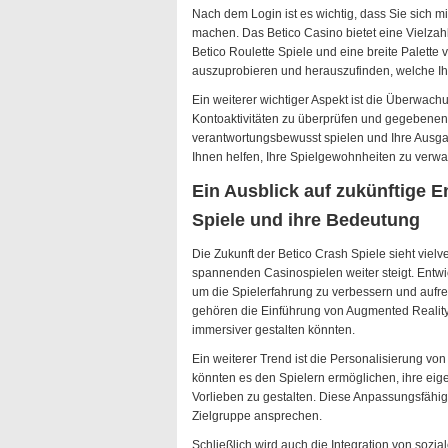
Nach dem Login ist es wichtig, dass Sie sich m
machen. Das Betico Casino bietet eine Vielzah
Betico Roulette Spiele und eine breite Palette
auszuprobieren und herauszufinden, welche Ih
Ein weiterer wichtiger Aspekt ist die Überwach
Kontoaktivitäten zu überprüfen und gegebenenf
verantwortungsbewusst spielen und Ihre Ausgab
Ihnen helfen, Ihre Spielgewohnheiten zu verwa
Ein Ausblick auf zukünftige 
Spiele und ihre Bedeutung
Die Zukunft der Betico Crash Spiele sieht vie
spannenden Casinospielen weiter steigt. Entwic
um die Spielerfahrung zu verbessern und aufre
gehören die Einführung von Augmented Reality 
immersiver gestalten könnten.
Ein weiterer Trend ist die Personalisierung vo
könnten es den Spielern ermöglichen, ihre eig
Vorlieben zu gestalten. Diese Anpassungsfähigke
Zielgruppe ansprechen.
Schließlich wird auch die Integration von sozi