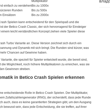
влад
Multiplikator
und einfach zu verstehen
Bis zu 1000x
 kürzeren Runden
Bis zu 500x
en Einsätzen
Bis zu 2000x
 Crash Spielen kann entscheidend für den Spielspaß und die
st der Betico Crash Classic, der sich hervorragend für Einsteiger
d einem leicht verständlichen Konzept ziehen viele Spieler diese
Crash Turbo Variante an. Diese Version zeichnet sich durch ein
pannung und Dynamik mit sich bringt. Die Runden sind kürzer, was
n mehr Chancen auf Gewinne haben.
Variante, die speziell für Spieler entwickelt wurde, die bereit sind,
 die Möglichkeit, noch höhere Multiplikatoren zu erreichen, was sie
roßen Gewinnen streben.
ematik in Betico Crash Spielen erkennen
eine entscheidende Rolle in Betico Crash Spielen. Der Multiplikator,
inem Zufallszahlengenerator (RNG), der sicherstellt, dass jede Runde
och auch, dass es keine garantierten Strategien gibt, um den Ausgang
 bewusst sein, dass jede Entscheidung, die sie treffen, auf ihrer