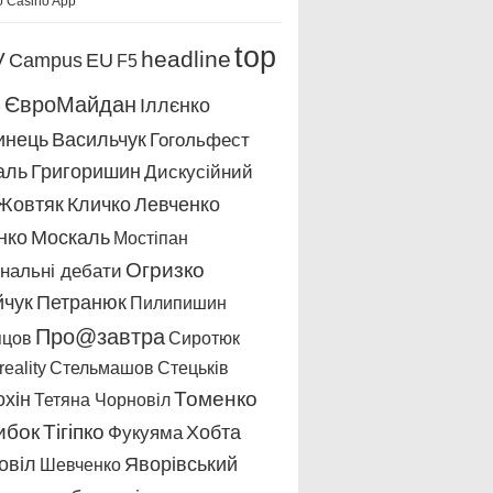
o Casino App
top
headline
V
Campus
EU
F5
s
ЄвроМайдан
Іллєнко
инець
Васильчук
Гогольфест
аль
Григоришин
Дискусійний
Жовтяк
Кличко
Левченко
нко
Москаль
Мостіпан
Огризко
нальні дебати
йчук
Петранюк
Пилипишин
Про@завтра
пцов
Сиротюк
eality
Стельмашов
Стецьків
охін
Томенко
Тетяна Чорновіл
ибок
Тігіпко
Хобта
Фукуяма
овіл
Яворівський
Шевченко