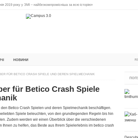
ія 2019 року у ЗМІ – найбезкомпромісніша за всю історію»
ідальне лідерство. Випуск 3
ПОВІДАЛЬНЕ ЛІДЕРСТВО. ВИПУСК 2
ІНІЦІАТИВА F5
БЛОГИ
ЗУСТРІЧІ
ІЧІ
НОВИНИ
R
BER FÜR BETICO CRASH SPIELE UND DEREN SPIELMECHANIK
ПОП
ber für Betico Crash Spiele
hanik
t den Betico Crash Spielen und deren Spielmechanik beschäftigen.
beliebten Spiele beleuchten, von den grundlegenden Regeln bis hin
ielen. Zudem werden wir einen Überblick über die verschiedenen
 Ihnen zu helfen, das Beste aus Ihrem Spielerlebnis im
betico crash
Descubr