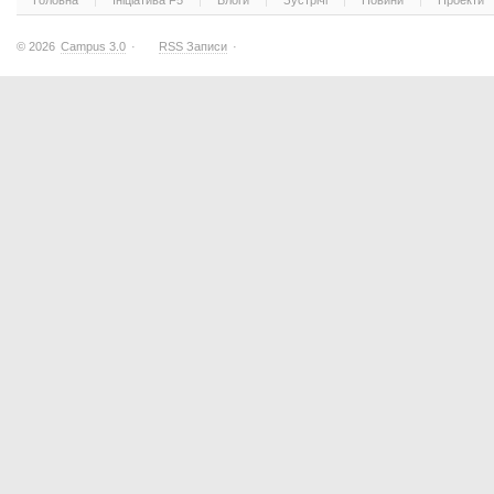
Головна
Ініціатива F5
Блоги
Зустрічі
Новини
Проекти
© 2026
Campus 3.0
·
RSS Записи
·