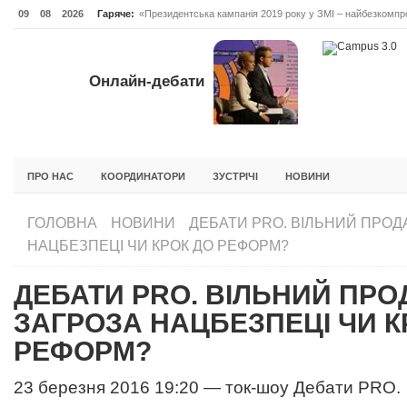
09
08
2026
Гаряче:
«Президентська кампанія 2019 року у ЗМІ – найбезкомпро
Онлайн-дебати #Відповідальне лідерство. Випуск 3
ОНЛАЙН-ДЕБАТИ #ВІДПОВІДАЛЬНЕ ЛІДЕРСТВО. ВИПУС
Онлайн-дебати
ГОЛОВНА
НОВИНИ
ФОРУМИ
ІНІЦІАТИВА F5
БЛОГИ
ПРО НАС
КООРДИНАТОРИ
ЗУСТРІЧІ
НОВИНИ
ГОЛОВНА
НОВИНИ
ДЕБАТИ PRO. ВІЛЬНИЙ ПРОДА
НАЦБЕЗПЕЦІ ЧИ КРОК ДО РЕФОРМ?
ДЕБАТИ PRO. ВІЛЬНИЙ ПРО
ЗАГРОЗА НАЦБЕЗПЕЦІ ЧИ К
РЕФОРМ?
23 березня 2016 19:20 — ток-шоу Дебати PRO.