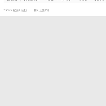
Головна
Ініціатива F5
Блоги
Зустрічі
Новини
Проекти
© 2026
Campus 3.0
·
RSS Записи
·