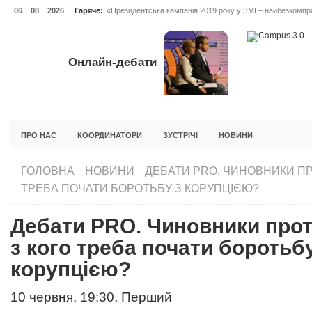
06
08
2026
Гаряче:
«Президентська кампанія 2019 року у ЗМІ – найбезкомпро
Онлайн-дебати #Відповідальне лідерство. Випуск 3
ОНЛАЙН-ДЕБАТИ #ВІДПОВІДАЛЬНЕ ЛІДЕРСТВО. ВИПУС
Онлайн-дебати
ГОЛОВНА
НОВИНИ
ФОРУМИ
ІНІЦІАТИВА F5
БЛОГИ
ПРО НАС
КООРДИНАТОРИ
ЗУСТРІЧІ
НОВИНИ
ГОЛОВНА
НОВИНИ
ДЕБАТИ PRO. ЧИНОВНИКИ ПР
ТРЕБА ПОЧАТИ БОРОТЬБУ З КОРУПЦІЄЮ?
Дебати PRO. Чиновники прот
з кого треба почати боротьбу
корупцією?
10 червня, 19:30, Перший