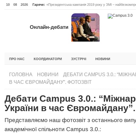
10
08
2026
Гаряче:
«Президентська кампанія 2019 року у ЗМІ – найбезкомпро
Онлайн-дебати #Відповідальне лідерство. Випуск 3
ОНЛАЙН-ДЕБАТИ #ВІДПОВІДАЛЬНЕ ЛІДЕРСТВО. ВИПУС
Онлайн-дебати
ГОЛОВНА
НОВИНИ
ФОРУМИ
ІНІЦІАТИВА F5
БЛОГИ
ПРО НАС
КООРДИНАТОРИ
ЗУСТРІЧІ
НОВИНИ
ГОЛОВНА
НОВИНИ
ДЕБАТИ CAMPUS 3.0.: “МІЖН
В ЧАС ЄВРОМАЙДАНУ”. ФОТОЗВІТ
Дебати Campus 3.0.: “Міжна
України в час Євромайдану”.
Представляємо наш фотозвіт з останнього випу
академічної спільноти Campus 3.0.: