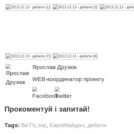
Ярослав Друзюк
WEB-координатор проекту
Прокоментуй і запитай!
Tags:
BeTV
,
top
,
ЄвроМайдан
,
дебати