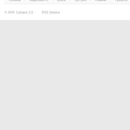
Головна
Ініціатива F5
Блоги
Зустрічі
Новини
Проекти
© 2026
Campus 3.0
·
RSS Записи
·