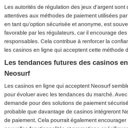
Les autorités de régulation des jeux d’argent sont 
attentives aux méthodes de paiement utilisées par 
en tant qu’option sécurisée et anonyme, est souv
favorable par les régulateurs, car il encourage des
responsables. Cela contribue à renforcer la confi
les casinos en ligne qui acceptent cette méthode 
Les tendances futures des casinos en
Neosurf
Les casinos en ligne qui acceptent Neosurf sembl
pour évoluer avec les tendances du marché. Avec 
demande pour des solutions de paiement sécurisée
probable que davantage de casinos intégreront N
de paiement. Cela pourrait également encourager