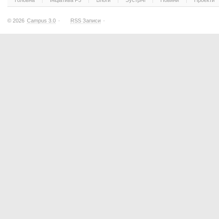
Головна
Ініціатива F5
Блоги
Зустрічі
Новини
Проекти
© 2026
Campus 3.0
·
RSS Записи
·