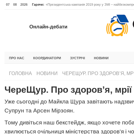
07
08
2026
Гаряче:
«Президентська кампанія 2019 року у ЗМІ – найбезкомпро
Онлайн-дебати #Відповідальне лідерство. Випуск 3
ОНЛАЙН-ДЕБАТИ #ВІДПОВІДАЛЬНЕ ЛІДЕРСТВО. ВИПУС
Онлайн-дебати
ГОЛОВНА
НОВИНИ
ФОРУМИ
ІНІЦІАТИВА F5
БЛОГИ
ПРО НАС
КООРДИНАТОРИ
ЗУСТРІЧІ
НОВИНИ
ГОЛОВНА
НОВИНИ
ЧЕРЕЩУР. ПРО ЗДОРОВ’Я, МРІ
ЧереЩур. Про здоров’я, мрії 
Уже сьогодні до Майкла Щура завітають надзвич
Супрун та Арсен Мірзоян.
Тому дивіться наш бекстейдж, якщо хочете поба
хвилюється очільниця міністерства здоров‘я і чо