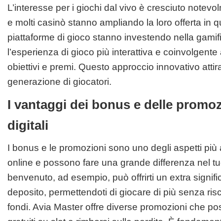
L’interesse per i giochi dal vivo è cresciuto notevol
e molti casinò stanno ampliando la loro offerta in qu
piattaforme di gioco stanno investendo nella gamif
l’esperienza di gioco più interattiva e coinvolgente 
obiettivi e premi. Questo approccio innovativo atti
generazione di giocatori.
I vantaggi dei bonus e delle promoz
digitali
I bonus e le promozioni sono uno degli aspetti più a
online e possono fare una grande differenza nel tu
benvenuto, ad esempio, può offrirti un extra signifi
deposito, permettendoti di giocare di più senza risc
fondi. Avia Master offre diverse promozioni che pos