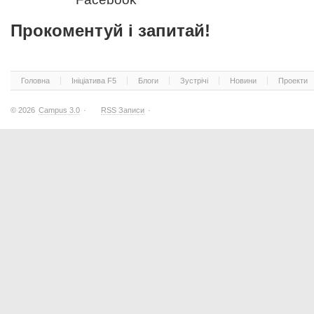
Прокоментуй і запитай!
Головна
Ініціатива F5
Блоги
Зустрічі
Новини
Проекти
© 2026
Campus 3.0
·
RSS Записи
·