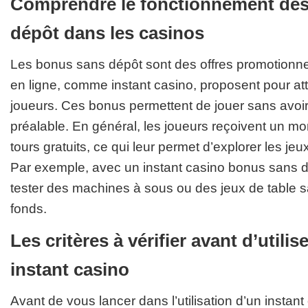
Comprendre le fonctionnement de
dépôt dans les casinos
Les bonus sans dépôt sont des offres promotionne
en ligne, comme
instant casino
, proposent pour at
joueurs. Ces bonus permettent de jouer sans avoi
préalable. En général, les joueurs reçoivent un m
tours gratuits, ce qui leur permet d’explorer les jeu
Par exemple, avec un
instant casino bonus sans 
tester des machines à sous ou des jeux de table 
fonds.
Les critères à vérifier avant d’utili
instant casino
Avant de vous lancer dans l’utilisation d’un
instant