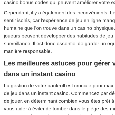
casino bonus codes
qui peuvent améliorer votre e
Cependant, il y a également des inconvénients. L
sentir isolés, car l’expérience de jeu en ligne manq
humaine que l’on trouve dans un casino physique. 
joueurs peuvent développer des habitudes de jeu
surveillance. Il est donc essentiel de garder un équ
manière responsable.
Les meilleures astuces pour gérer v
dans un instant casino
La gestion de votre bankroll est cruciale pour max
de jeu dans un
instant casino
. Commencez par déf
de jouer, en déterminant combien vous êtes prêt à
vous aider à éviter de tomber dans le piège des m