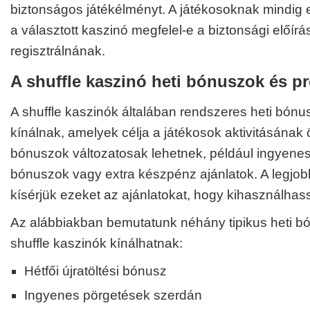
biztonságos játékélményt. A játékosoknak mindig el
a választott kaszinó megfelel-e a biztonsági előírá
regisztrálnának.
A shuffle kaszinó heti bónuszok és pr
A shuffle kaszinók általában rendszeres heti bón
kínálnak, amelyek célja a játékosok aktivitásának
bónuszok változatosak lehetnek, például ingyenes
bónuszok vagy extra készpénz ajánlatok. A legjob
kísérjük ezeket az ajánlatokat, hogy kihasználhas
Az alábbiakban bemutatunk néhány tipikus heti b
shuffle kaszinók kínálhatnak:
Hétfői újratöltési bónusz
Ingyenes pörgetések szerdán