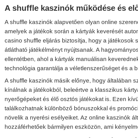
A shuffle kaszinók működése és el
A shuffle kaszinók alapvetően olyan online szeren
amelyek a játékok során a kártyák keverését auto
casino shuffle eljárás biztosítja, hogy a játékosok 
átlátható játékélményt nyújtsanak. A hagyományo
ellentétben, ahol a kártyák manuálisan keverednek, i
technológia garantálja a véletlenszerűséget és a b
A shuffle kaszinók másik előnye, hogy általában s
kínálnak a játékokból, beleértve a klasszikus kárty
nyerőgépeket és élő osztós játékokat is. Ezen kív
találkozhatnak különböző bónuszokkal és promóc
növelik a nyerési esélyeiket. Az online kaszinók 
hozzáférhetőek bármilyen eszközön, ami kényelme