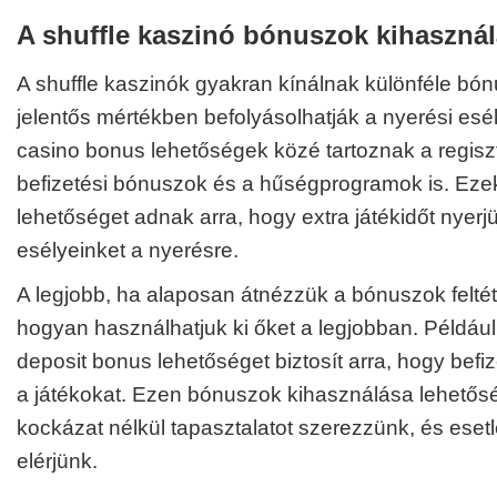
A shuffle kaszinó bónuszok kihaszná
A shuffle kaszinók gyakran kínálnak különféle bó
jelentős mértékben befolyásolhatják a nyerési esél
casino bonus lehetőségek közé tartoznak a regisz
befizetési bónuszok és a hűségprogramok is. Ez
lehetőséget adnak arra, hogy extra játékidőt nyerj
esélyeinket a nyerésre.
A legjobb, ha alaposan átnézzük a bónuszok feltét
hogyan használhatjuk ki őket a legjobban. Például
deposit bonus lehetőséget biztosít arra, hogy befiz
a játékokat. Ezen bónuszok kihasználása lehetősé
kockázat nélkül tapasztalatot szerezzünk, és ese
elérjünk.