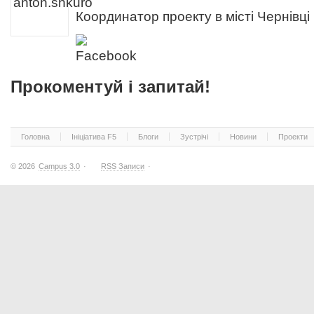
Координатор проекту в місті Чернівці
Прокоментуй і запитай!
Головна
Ініціатива F5
Блоги
Зустрічі
Новини
Проекти
© 2026
Campus 3.0
·
RSS Записи
·