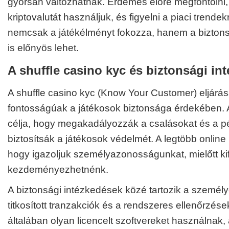
gyorsan változhatnak. Érdemes előre megfontolni,
kriptovalutát használjuk, és figyelni a piaci trendek
nemcsak a játékélményt fokozza, hanem a biztons
is előnyös lehet.
A shuffle casino kyc és biztonsági in
A shuffle casino kyc (Know Your Customer) eljárás
fontosságúak a játékosok biztonsága érdekében. 
célja, hogy megakadályozzák a csalásokat és a p
biztosítsák a játékosok védelmét. A legtöbb online 
hogy igazoljuk személyazonosságunkat, mielőtt ki
kezdeményezhetnénk.
A biztonsági intézkedések közé tartozik a személ
titkosított tranzakciók és a rendszeres ellenőrzése
általában olyan licencelt szoftvereket használnak,