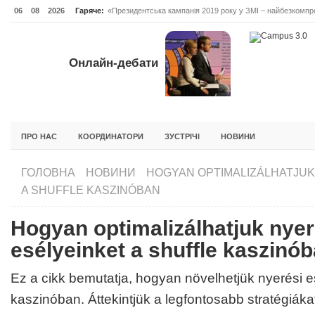
06
08
2026
Гаряче:
«Президентська кампанія 2019 року у ЗМІ – найбезкомпро
Онлайн-дебати #Відповідальне лідерство. Випуск 3
ОНЛАЙН-ДЕБАТИ #ВІДПОВІДАЛЬНЕ ЛІДЕРСТВО. ВИПУС
Онлайн-дебати
ГОЛОВНА
НОВИНИ
ФОРУМИ
ІНІЦІАТИВА F5
БЛОГИ
ПРО НАС
КООРДИНАТОРИ
ЗУСТРІЧІ
НОВИНИ
ГОЛОВНА
НОВИНИ
HOGYAN OPTIMALIZÁLHATJUK
A SHUFFLE KASZINÓBAN
Hogyan optimalizálhatjuk nyer
esélyeinket a shuffle kaszinó
Ez a cikk bemutatja, hogyan növelhetjük nyerési es
kaszinóban. Áttekintjük a legfontosabb stratégiákat