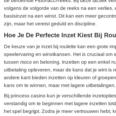
de beroemde Fibonacci-reeks. Bij deze tactiek verh
volgens de volgorde van de reeks na een verlies, 
basisinzet na een winst. Dit kan een meer gecont
zijn, maar het vereist geduld en discipline.
Hoe Je De Perfecte Inzet Kiest Bij Rou
De keuze van je inzet bij roulette kan een grote i
speelervaring en winstkansen. Het is cruciaal om 
tussen risico en beloning. Inzetten op een enkel
uitbetaling opleveren, maar de kans dat je wint is r
andere kant bieden inzetten op kleuren of groep
kans om te winnen, maar met lagere uitbetalingen.
Bij
princess casino
kun je verschillende inzetoptie
verstandig om te beginnen met lagere inzetten tot
het spel begrijpt. Zodra je meer vertrouwen hebt, 