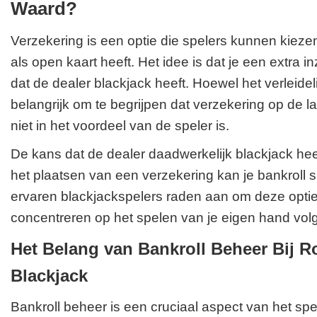
Waard?
Verzekering is een optie die spelers kunnen kieze
als open kaart heeft. Het idee is dat je een extra i
dat de dealer blackjack heeft. Hoewel het verleidelij
belangrijk om te begrijpen dat verzekering op de l
niet in het voordeel van de speler is.
De kans dat de dealer daadwerkelijk blackjack heeft,
het plaatsen van een verzekering kan je bankroll sn
ervaren blackjackspelers raden aan om deze optie 
concentreren op het spelen van je eigen hand volg
Het Belang van Bankroll Beheer Bij R
Blackjack
Bankroll beheer is een cruciaal aspect van het spe