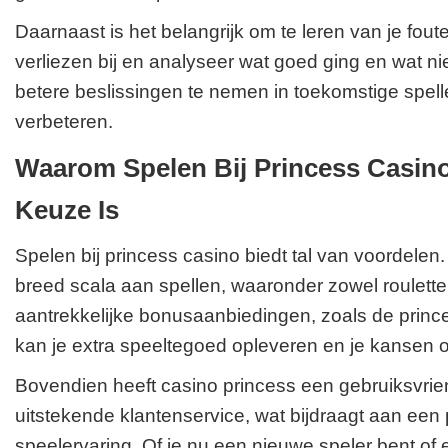
Daarnaast is het belangrijk om te leren van je fou
verliezen bij en analyseer wat goed ging en wat ni
betere beslissingen te nemen in toekomstige spelle
verbeteren.
Waarom Spelen Bij Princess Casin
Keuze Is
Spelen bij
princess casino
biedt tal van voordelen.
breed scala aan spellen, waaronder zowel roulette
aantrekkelijke bonusaanbiedingen, zoals de
princ
kan je extra speeltegoed opleveren en je kansen o
Bovendien heeft casino princess een gebruiksvrien
uitstekende klantenservice, wat bijdraagt aan een 
speelervaring. Of je nu een nieuwe speler bent of