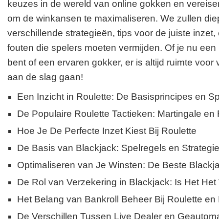
keuzes in de wereld van online gokken en vereisen
om de winkansen te maximaliseren. We zullen die
verschillende strategieën, tips voor de juiste inze
fouten die spelers moeten vermijden. Of je nu ee
bent of een ervaren gokker, er is altijd ruimte voor
aan de slag gaan!
Een Inzicht in Roulette: De Basisprincipes en S
De Populaire Roulette Tactieken: Martingale en
Hoe Je De Perfecte Inzet Kiest Bij Roulette
De Basis van Blackjack: Spelregels en Strategi
Optimaliseren van Je Winsten: De Beste Blackj
De Rol van Verzekering in Blackjack: Is Het He
Het Belang van Bankroll Beheer Bij Roulette en
De Verschillen Tussen Live Dealer en Geautoma