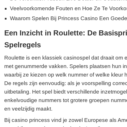
Veelvoorkomende Fouten en Hoe Ze Te Voork
Waarom Spelen Bij Princess Casino Een Goede
Een Inzicht in Roulette: De Basispr
Spelregels
Roulette is een klassiek casinospel dat draait om 
met genummerde vakken. Spelers plaatsen hun inz
waarbij ze kiezen op welk nummer of welke kleur he
De regels zijn eenvoudig: als je voorspelling correc
uitbetaling. Het spel biedt verschillende inzetmoge
enkelvoudige nummers tot grotere groepen numme
en veelzijdig maakt.
Bij
casino princess
vind je zowel Europese als Ame