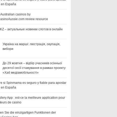
a en España
 Australian casinos by
asinoAussie.com review resource
KZ – актуальные новинки слотов в онлайн
Україна на марші: люстрація, окупація,
вибори
До 29 жовтня – відбір учасників осінньої
десятої сесії стажування в рамках проекту
«Хаб медіамобільності»
e si Spinmama es seguro y fiable para apostar
a en España
llery App : est-ce la meilleure application pour
teurs de casino
en Sie die einzigartigen Funktionen der