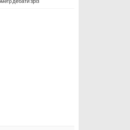
дебати
зріз
ометр