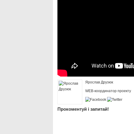
Ярослав Друзюк
WEB-координатор проекту
Прокоментуй і запитай!