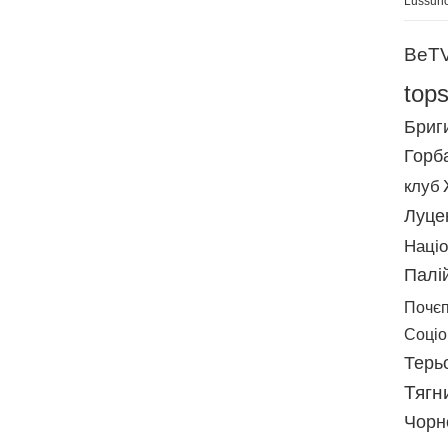
Lussuri
BeT
top
Бриг
Горб
клуб
Луце
Націо
Палі
Почє
Соціоr
Терь
Тягн
Чорн