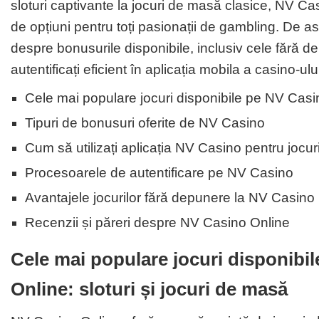
sloturi captivante la jocuri de masă clasice, NV Ca
de opțiuni pentru toți pasionații de gambling. De
despre bonusurile disponibile, inclusiv cele fără d
autentificați eficient în aplicația mobila a casino-ulu
Cele mai populare jocuri disponibile pe NV Casi
Tipuri de bonusuri oferite de NV Casino
Cum să utilizați aplicația NV Casino pentru jocur
Procesoarele de autentificare pe NV Casino
Avantajele jocurilor fără depunere la NV Casino
Recenzii și păreri despre NV Casino Online
Cele mai populare jocuri disponibi
Online: sloturi și jocuri de masă