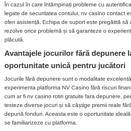
În cazul în care întâmpinați probleme cu autentifica
legate de securitatea contului,
nv casino contact
es
oferi asistență. Echipa de suport este pregătită să aj
rezolve orice problemă și să garanteze o experienț
plăcută.
Avantajele jocurilor fără depunere 
oportunitate unică pentru jucători
Jocurile fără depunere sunt o modalitate excelentă
experimenta platforma NV Casino fără riscuri financ
cum ar fi
nv casino rotiri gratuite fara depunere
, pe
testeze diverse jocuri și să câștige premii reale făr
depună fonduri. Aceasta este o oportunitate ideală
se familiarizeze cu platforma.