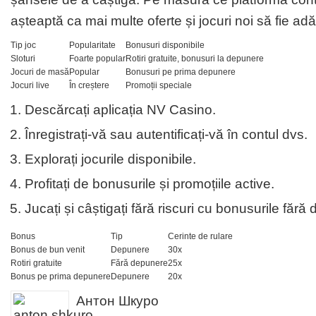
așteaptă ca mai multe oferte și jocuri noi să fie ad
Tip joc
Popularitate
Bonusuri disponibile
Sloturi
Foarte popular
Rotiri gratuite, bonusuri la depunere
Jocuri de masă
Popular
Bonusuri pe prima depunere
Jocuri live
În creștere
Promoții speciale
Descărcați aplicația NV Casino.
Înregistrați-vă sau autentificați-vă în contul dvs.
Explorați jocurile disponibile.
Profitați de bonusurile și promoțiile active.
Jucați și câștigați fără riscuri cu bonusurile fără
Bonus
Tip
Cerinte de rulare
Bonus de bun venit
Depunere
30x
Rotiri gratuite
Fără depunere
25x
Bonus pe prima depunere
Depunere
20x
Антон Шкуро