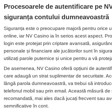
Procesoarele de autentificare pe N
siguranța contului dumneavoastră
Siguranța este o preocupare majoră pentru orice ut
online, iar NV Casino ia în serios acest aspect. P
login
este protejat prin criptare avansată, asigurâ
personale și financiare ale jucătorilor sunt în sigur
utilizați parole puternice și unice pentru a vă protej
De asemenea, NV Casino oferă opțiuni de autentific
care adaugă un strat suplimentar de securitate. 
lângă parola dumneavoastră, va trebui să introduce
telefonul mobil sau prin email. Această măsură de 
recomandată, mai ales dacă jucați frecvent sau ave
semnificative în cont.