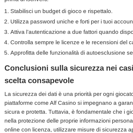
Stabilisci un budget di gioco e rispettalo.
Utilizza password uniche e forti per i tuoi accoun
Attiva l’autenticazione a due fattori quando dispo
Controlla sempre le licenze e le recensioni del c
Approfitta delle funzionalità di autoesclusione s
Conclusioni sulla sicurezza nei casi
scelta consapevole
La sicurezza dei dati è una priorità per ogni gioca
piattaforme come Alf Casino si impegnano a garan
sicura e protetta. Tuttavia, è fondamentale che i gio
nella protezione delle proprie informazioni persona
online con licenza, utilizzare misure di sicurezza 