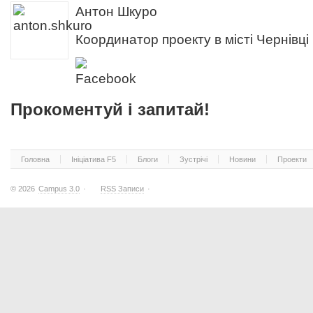
Антон Шкуро
Координатор проекту в місті Чернівці
Прокоментуй і запитай!
Головна
Ініціатива F5
Блоги
Зустрічі
Новини
Проекти
© 2026
Campus 3.0
·
RSS Записи
·