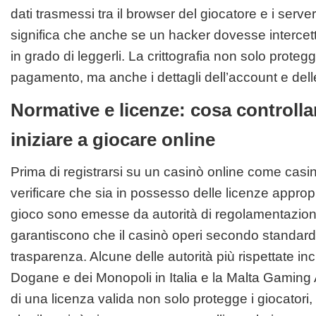
dati trasmessi tra il browser del giocatore e i serv
significa che anche se un hacker dovesse intercett
in grado di leggerli. La crittografia non solo protegg
pagamento, ma anche i dettagli dell’account e delle 
Normative e licenze: cosa controlla
iniziare a giocare online
Prima di registrarsi su un casinò online come casin
verificare che sia in possesso delle licenze appropr
gioco sono emesse da autorità di regolamentazio
garantiscono che il casinò operi secondo standard
trasparenza. Alcune delle autorità più rispettate in
Dogane e dei Monopoli in Italia e la Malta Gaming 
di una licenza valida non solo protegge i giocator