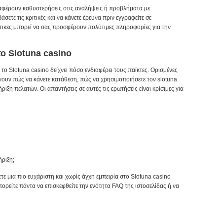
ναφέρουν καθυστερήσεις στις αναλήψεις ή προβλήματα με
άσετε τις κριτικές και να κάνετε έρευνα πριν εγγραφείτε σε
τικες
μπορεί να σας προσφέρουν πολύτιμες πληροφορίες για την
το Slotuna casino
το Slotuna casino δείχνει πόσο ενδιαφέρει τους παίκτες. Ορισμένες
νουν πώς να κάνετε κατάθεση, πώς να χρησιμοποιήσετε τον
slotuna
ιξη πελατών. Οι απαντήσεις σε αυτές τις ερωτήσεις είναι κρίσιμες για
ριξη;
ε μια πιο ευχάριστη και χωρίς άγχη εμπειρία στο Slotuna casino
ορείτε πάντα να επισκεφθείτε την ενότητα FAQ της ιστοσελίδας ή να