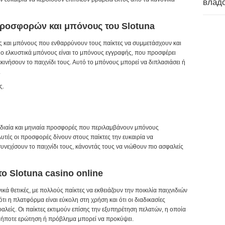
влад
ροσφορών και μπόνους του Slotuna
ς και μπόνους που ενθαρρύνουν τους παίκτες να συμμετάσχουν και
ιο ελκυστικά μπόνους είναι το μπόνους εγγραφής, που προσφέρει
εκινήσουν το παιχνίδι τους. Αυτό το μπόνους μπορεί να διπλασιάσει ή
.
ς.
αδιαία και μηνιαία προσφορές που περιλαμβάνουν μπόνους
Αυτές οι προσφορές δίνουν στους παίκτες την ευκαιρία να
υνεχίσουν το παιχνίδι τους, κάνοντάς τους να νιώθουν πιο ασφαλείς
 το Slotuna casino online
ενικά θετικές, με πολλούς παίκτες να εκθειάζουν την ποικιλία παιχνιδιών
τι η πλατφόρμα είναι εύκολη στη χρήση και ότι οι διαδικασίες
αλείς. Οι παίκτες εκτιμούν επίσης την εξυπηρέτηση πελατών, η οποία
ιαδήποτε ερώτηση ή πρόβλημα μπορεί να προκύψει.