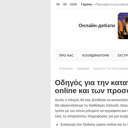
06
08
2026
Гаряче:
«Президентська кампан
Онлайн-дебати #Відпов
ОНЛАЙН-ДЕБАТИ #ВІД
Онлайн-дебати
ГОЛОВНА
НОВИНИ
ФОРУМИ
ПРО НАС
КООРДИНАТОРИ
ЗУСТР
ГОЛОВНА
НОВИНИ
ΟΔΗΓΌΣ ΓΙΑ ΤΗΝ ΚΑΤΑΝ
Οδηγός για την κατα
online και των προ
Αυτός ο οδηγός θα σας βοηθήσει να κατανοήσε
Θα εξερευνήσουμε τις διαθέσιμες επιλογές παιχ
τρόπο με τον οποίο μπορείτε να εγγραφείτε και
όλες τις απαραίτητες πληροφορίες για μια ευχάρ
Εισαγωγή στο Slotuna casino online και τη 