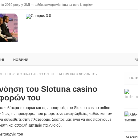
ія 2019 року у ЗМІ – найбезкомпромісніша за всю історію»
ідальне лідерство. Випуск 3
ПОВІДАЛЬНЕ ЛІДЕРСТВО. ВИПУСК 2
ІНІЦІАТИВА F5
БЛОГИ
ЗУСТРІЧІ
ІЧІ
НОВИНИ
R
ΌΗΣΗ ΤΟΥ SLOTUNA CASINO ONLINE ΚΑΙ ΤΩΝ ΠΡΟΣΦΟΡΏΝ ΤΟΥ
ПОП
νόηση του Slotuna casino
σφορών του
τε καλύτερα το
μάρκα
και τις προσφορές του Slotuna casino online.
νιδιών, τις προσφορές που μπορείτε να επωφεληθείτε, καθώς και τον
 να συνδεθείτε στην πλατφόρμα. Σκοπός μας είναι να σας παρέχουμε
ιστη και ασφαλή εμπειρία παιχνιδιού.
λειτουργία του
Descubr